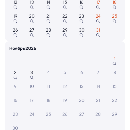
12
13
14
15
16
17
18
Выберите дату
19
20
21
22
23
24
25
Найдём билет на поезд за вас
26
27
28
29
30
31
Даже если сейчас нет мест
Искать билеты
Ноябрь 2026
Отзывы пассажиров Туту о поездах
1
по этому направлению
2
3
4
5
6
7
8
Мы отображаем актуальные отзывы и не удаляем
отрицательные мнения
9
10
11
12
13
14
15
16
17
18
19
20
21
22
Роман И.
2
30 июля 2026 • Поезд 351Э
23
24
25
26
27
28
29
Невозможное духота всю ночь истекал потом
30