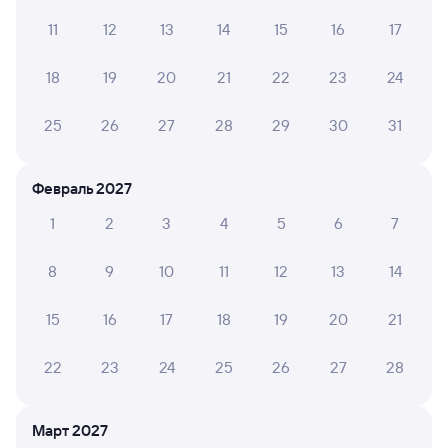
Читать полностью
11
12
13
14
15
16
17
18
19
20
21
22
23
24
ЕЛЕНА А.
4
24 июля 2026 • Поезд 351Э
25
26
27
28
29
30
31
Долго, жарко, старый, пыльный вагон
Февраль 2027
1
2
3
4
5
6
7
6 причин купить ж/д билеты
8
9
10
11
12
13
14
Онлайн-покупка за 4 минуты
15
16
17
18
19
20
21
Онлайн-возврат билетов без очереди в кассу
Выбор любимых мест на схемах вагонов
22
23
24
25
26
27
28
Подробные ответы на вопросы о поездке или
покупке
Март 2027