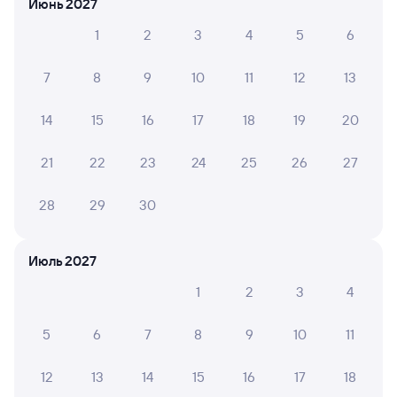
Июнь 2027
в плацкартном вагоне около 1 976 рублей, в купейном
вагоне примерно 2 583 рубля.
1
2
3
4
5
6
Инструкция по приобретению билетов
Способы оплаты
Правила работы сервиса
7
8
9
10
11
12
13
А ещё здесь можно найти
14
15
16
17
18
19
20
Обратные билеты из Комсомольска-на-
Амуре в Тулучи
21
22
23
24
25
26
27
Отели
28
29
30
Другие авиарейсы из Комсомольска-на-
Амуре
Июль 2027
Купить жд билеты в Тулучи
1
2
3
4
Вокзал Комсомольск-на-Амуре
5
6
7
8
9
10
11
12
13
14
15
16
17
18