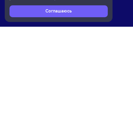
Соглашаюсь
Расписание поездов
Ж/д билеты Комсомольск-на-Амуре
Ком
Приложение Туту
О на
Вака
Конт
Прав