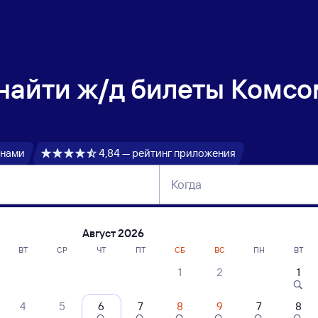
 найти
ж/д билеты Комсо
 нами
4,84 — рейтинг приложения
Когда
тербург
Москва
Сегодня
Завтра
Август 2026
ВТ
СР
ЧТ
ПТ
СБ
ВС
ПН
ВТ
1
2
1
сание поездов Комсомольск-на-Амуре 
4
5
6
7
8
9
7
8