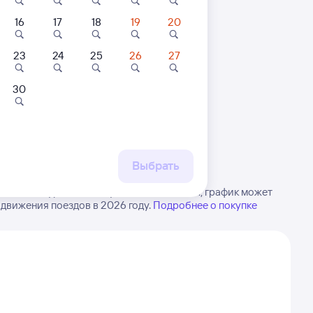
16
17
18
19
20
23
24
25
26
27
30
 маршруту
бытия, либо посмотрите
рт
Выбрать
а-на-Амуре в Кото. Будьте внимательны, график может
 движения поездов в 2026 году.
Подробнее о покупке