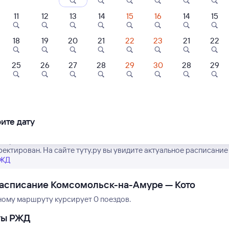
11
12
13
14
15
16
14
15
18
19
20
21
22
23
21
22
25
26
27
28
29
30
28
29
Нет рейсов по этому
Измените место отправления или при
другой транспо
ите дату
е расписание поездов дальнего следования РЖД из Комсомольск
ректирован. На сайте туту.ру вы увидите актуальное расписание
РЖД
асписание Комсомольск-на-Амуре — Кото
ному маршруту курсирует 0 поездов.
ты РЖД