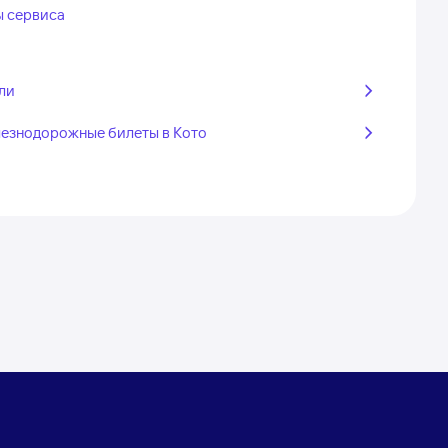
ы сервиса
ли
езнодорожные билеты в Кото