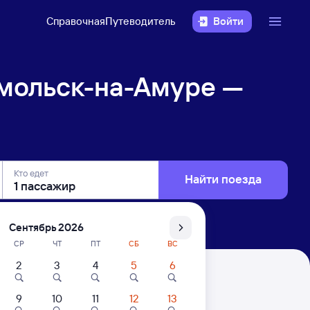
Справочная
Путеводитель
Войти
мольск-на-Амуре —
Кто едет
Найти поезда
Сентябрь 2026
СР
ЧТ
ПТ
СБ
ВС
2
3
4
5
6
— Кото
9
10
11
12
13