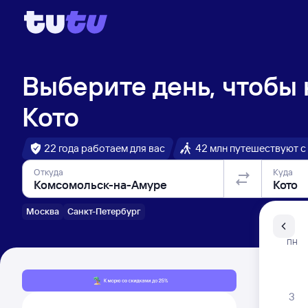
Выберите день, чтобы
Кото
22 года работаем для вас
42 млн путешествуют с
Откуда
Куда
Москва
Санкт-Петербург
Санкт-Пе
ПН
Распи
3