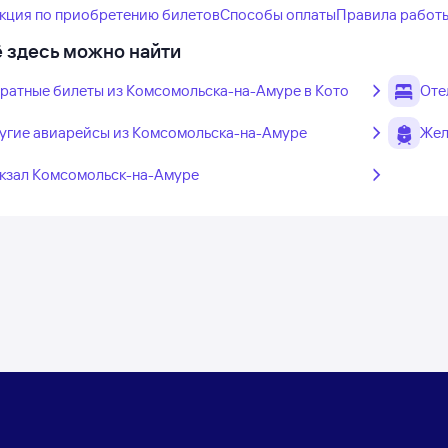
кция по приобретению билетов
Способы оплаты
Правила работ
 здесь можно найти
ратные билеты из Комсомольска-на-Амуре в Кото
Оте
угие авиарейсы из Комсомольска-на-Амуре
Жел
кзал Комсомольск-на-Амуре