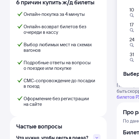
6 причин купить ж/д билеты
10
Онлайн-покупка за 4 минуты
17
Онлайн-возврат билетов без
очереди в кассу
24
Выбор любимых мест на схемах
вагонов
31
Подробные ответы на вопросы
о поездке или покупке
Выбер
СМС-сопровождение до посадки
Посмотрит
в поезд
быть скор
билетов 
Оформление без регистрации
на сайте
Про р
По дан
Частые вопросы
Биле
Что нужно, чтобы сесть в поезд?