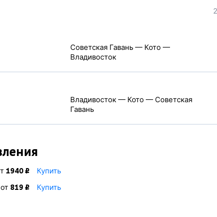
2
Советская Гавань — Кото —
Владивосток
Владивосток — Кото — Советская
Гавань
вления
от
Купить
1940 ₽
от
Купить
819 ₽