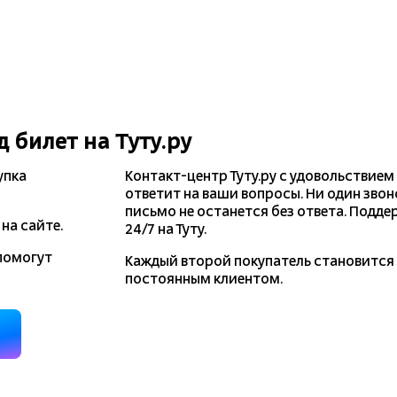
д
билет на Туту.ру
упка
Контакт-центр Туту.ру с удовольствием
ответит на ваши вопросы. Ни один звон
письмо не останется без ответа. Подде
на сайте.
24/7 на Туту.
помогут
Каждый второй покупатель становитс
постоянным клиентом.
д