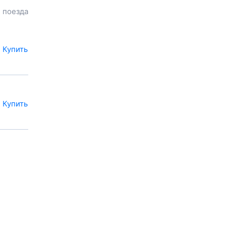
продолжительность пути.
 поезда
У вас есть возможность
заказать или
купить билет на
поезд в
Кото
на сайте прямо
сейчас.
Купить
Также можно
воспользоваться услугой
заказа электронного ж/д
билета.
Купить