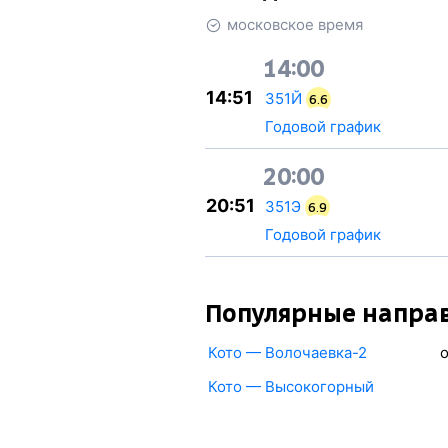
московское время
14:00
14:51
351Й
6.6
Годовой график
20:00
20:51
351Э
6.9
Годовой график
Популярные напра
Кото — Волочаевка-2
Кото — Высокогорный