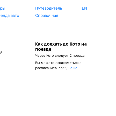
уры
Путеводитель
EN
енда авто
Справочная
Как доехать до
Кото
на
поезде
ля
Через
Кото
следует 2 поезда.
Вы можете ознакомиться с
расписанием поездов, с
eще
помощью которых можно
добраться до
Кото
. Также есть
возможность выбрать
наиболее подходящий
маршрут.
Указав пункт отправления, вы
сможете узнать цену билета
до
Кото
, расстояние и