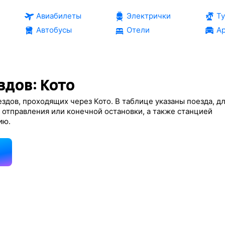
Авиабилеты
Электрички
Т
Автобусы
Отели
Ар
здов: Кото
здов, проходящих через Кото. В таблице указаны поезда, д
 отправления или конечной остановки, а также станцией
ию.
д