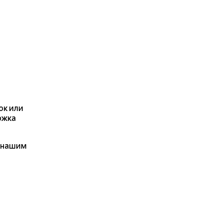
ок или
ржка
я нашим