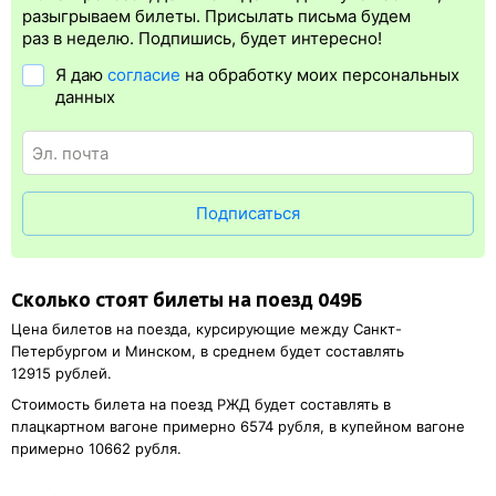
билета.
Электронная регистрация
— это опция, которая
разыгрываем билеты. Присылать письма будем
упрощает жизнь пассажиру. Её преимущество в том, что
раз в неделю. Подпишись, будет интересно!
не обязательно ехать на вокзал и получать ж/д билет на бланке.
Я даю
согласие
на обработку моих персональных
Электронная регистрация
доступна почти для всех заказов,
данных
исключение составляют поезда
железных дорог СНГ. Для
посадки в поезд понадобится оригинал удостоверения
личности, указанный в электронном жд билете. А в случае
отсутствия электронной регистрации еще и распечатка
посадочного купона.
Подписаться
Сколько стоят билеты на поезд 049Б
Цена билетов на поезда, курсирующие между Санкт-
Петербургом и Минском, в среднем будет составлять
12915 рублей.
Стоимость билета на поезд РЖД будет составлять в
плацкартном вагоне примерно 6574 рубля, в купейном вагоне
примерно 10662 рубля.