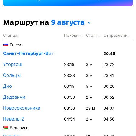
Новосокольники — 29 минут.
Маршрут на
9 августа
Станция
Прибытие
Стоянка
Отправление
Россия
Санкт-Петербург-Витеб.
20:45
Уторгош
23:19
3
м
23:22
Сольцы
23:38
3
м
23:41
Дно
00:15
5
м
00:20
Дедовичи
00:50
2
м
00:52
Новосокольники
03:38
29
м
04:07
Невель-2
04:54
2
м
04:56
Беларусь