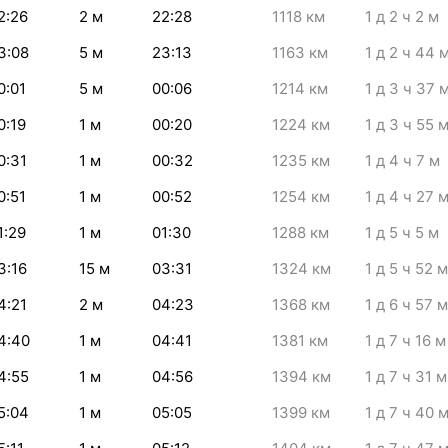
2:26
2
м
22:28
1118
км
1
д 2
ч 2
м
3:08
5
м
23:13
1163
км
1
д 2
ч 44
0:01
5
м
00:06
1214
км
1
д 3
ч 37
0:19
1
м
00:20
1224
км
1
д 3
ч 55
0:31
1
м
00:32
1235
км
1
д 4
ч 7
м
0:51
1
м
00:52
1254
км
1
д 4
ч 27
1:29
1
м
01:30
1288
км
1
д 5
ч 5
м
3:16
15
м
03:31
1324
км
1
д 5
ч 52
м
4:21
2
м
04:23
1368
км
1
д 6
ч 57
м
4:40
1
м
04:41
1381
км
1
д 7
ч 16
м
4:55
1
м
04:56
1394
км
1
д 7
ч 31
м
5:04
1
м
05:05
1399
км
1
д 7
ч 40