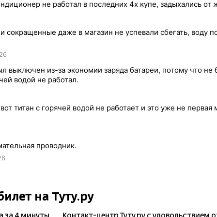
ондиционер не работал в последних 4х купе, задыхались от 
6
и сокращенные даже в магазин не успевали сбегать, воду п
26
ыл выключен из-за экономии заряда батареи, потому что не 
чей водой не работал.
вот титан с горячей водой не работает и это уже не первая 
мательная проводник.
26
билет на Туту.ру
а
за 4 минуты.
Контакт-центр Туту.ру с удовольствием 