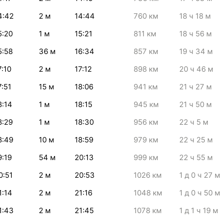
4:42
2
м
14:44
760
км
18
ч 18
м
5:20
1
м
15:21
811
км
18
ч 56
м
5:58
36
м
16:34
857
км
19
ч 34
м
7:10
2
м
17:12
898
км
20
ч 46
м
7:51
15
м
18:06
941
км
21
ч 27
м
8:14
1
м
18:15
945
км
21
ч 50
м
8:29
1
м
18:30
956
км
22
ч 5
м
8:49
10
м
18:59
979
км
22
ч 25
м
9:19
54
м
20:13
999
км
22
ч 55
м
0:51
2
м
20:53
1026
км
1
д 0
ч 27
м
1:14
2
м
21:16
1048
км
1
д 0
ч 50
м
1:43
2
м
21:45
1078
км
1
д 1
ч 19
м