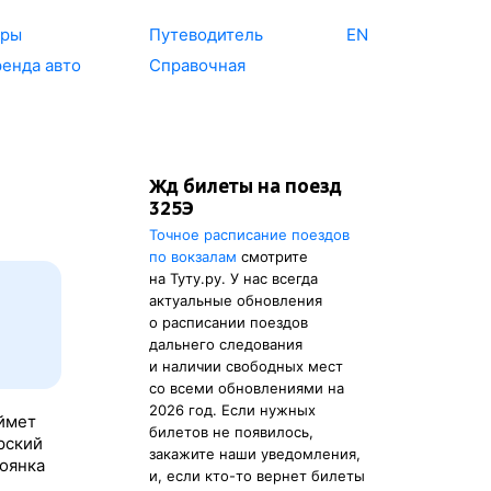
уры
Путеводитель
EN
енда авто
Справочная
Жд билеты на поезд
325Э
Точное расписание поездов
по вокзалам
смотрите
на Туту.ру. У нас всегда
актуальные обновления
о расписании поездов
дальнего следования
и наличии свободных мест
со всеми обновлениями на
2026 год. Если нужных
аймет
билетов не появилось,
рский
закажите наши уведомления,
тоянка
и, если кто-то вернет билеты