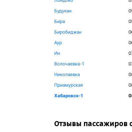
Лондоко
0
Будукан
0
Бира
0
Биробиджан
0
Аур
0
Ин
0
Волочаевка-1
0
Николаевка
0
Приамурская
0
Хабаровск-1
0
Отзывы пассажиров о