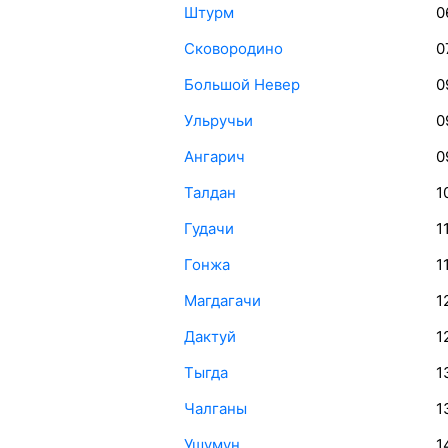
Штурм
0
Сковородино
0
Большой Невер
0
Ульручьи
0
Ангарич
0
Талдан
1
Гудачи
1
Гонжа
1
Магдагачи
1
Дактуй
1
Тыгда
1
Чалганы
1
Ушумун
1