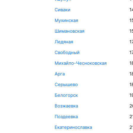
Сиваки
1
Мухинская
1
Шимановская
1
Ледяная
1
Свободный
1
Михайло-Чесноковская
1
Арга
1
Серышево
1
Белогорск
1
Возжаевка
2
Поздеевка
2
Екатеринославка
2