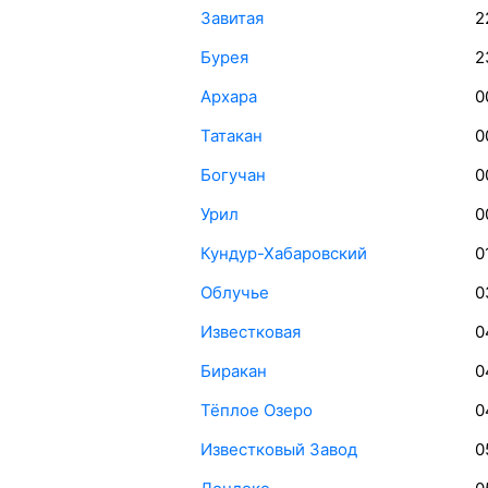
Завитая
2
Бурея
2
Архара
0
Татакан
0
Богучан
0
Урил
0
Кундур-Хабаровский
0
Облучье
0
Известковая
0
Биракан
0
Тёплое Озеро
0
Известковый Завод
0