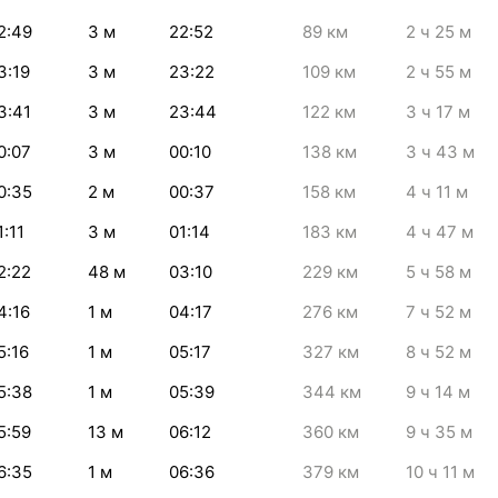
2:49
3
м
22:52
89
км
2
ч 25
м
3:19
3
м
23:22
109
км
2
ч 55
м
3:41
3
м
23:44
122
км
3
ч 17
м
0:07
3
м
00:10
138
км
3
ч 43
м
0:35
2
м
00:37
158
км
4
ч 11
м
1:11
3
м
01:14
183
км
4
ч 47
м
2:22
48
м
03:10
229
км
5
ч 58
м
4:16
1
м
04:17
276
км
7
ч 52
м
5:16
1
м
05:17
327
км
8
ч 52
м
5:38
1
м
05:39
344
км
9
ч 14
м
5:59
13
м
06:12
360
км
9
ч 35
м
6:35
1
м
06:36
379
км
10
ч 11
м