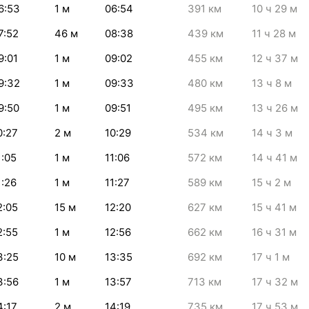
6:53
1
м
06:54
391
км
10
ч 29
м
7:52
46
м
08:38
439
км
11
ч 28
м
9:01
1
м
09:02
455
км
12
ч 37
м
9:32
1
м
09:33
480
км
13
ч 8
м
9:50
1
м
09:51
495
км
13
ч 26
м
0:27
2
м
10:29
534
км
14
ч 3
м
1:05
1
м
11:06
572
км
14
ч 41
м
1:26
1
м
11:27
589
км
15
ч 2
м
2:05
15
м
12:20
627
км
15
ч 41
м
2:55
1
м
12:56
662
км
16
ч 31
м
3:25
10
м
13:35
692
км
17
ч 1
м
3:56
1
м
13:57
713
км
17
ч 32
м
4:17
2
м
14:19
735
км
17
ч 53
м