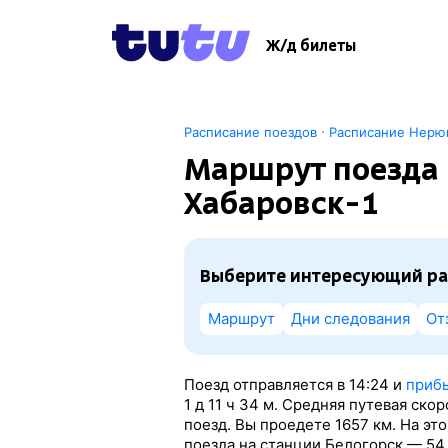
Ж/д билеты
·
Расписание поездов
Расписание Нерю
Маршрут поезда 
Хабаровск-1
Выберите интересующий ра
Маршрут
Дни следования
От
Поезд отправляется в 14:24 и
прибы
1
д 11
ч 34
м. Средняя путевая ско
поезд. Вы проедете 1657 км. На э
поезда на станции Белогорск — 54