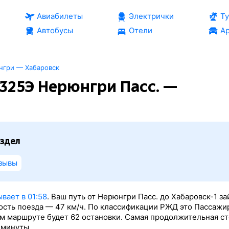
Авиабилеты
Электрички
Т
Автобусы
Отели
Ар
нгри — Хабаровск
325Э Нерюнгри Пасс. —
здел
зывы
вает в 01:58
. Ваш путь от Нерюнгри Пасс. до Хабаровск-1 з
рость поезда — 47 км/ч. По классификации РЖД это Пассажи
том маршруте будет 62 остановки. Самая продолжительная с
 минуты.