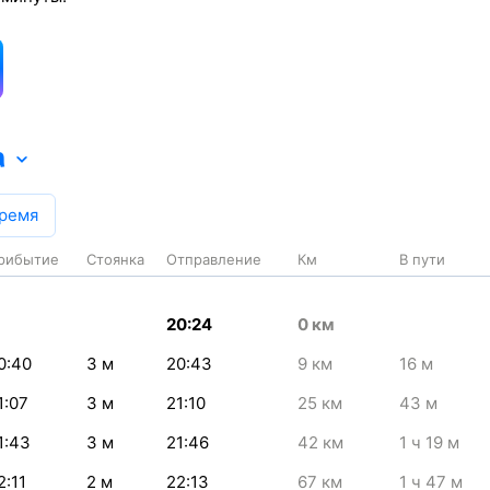
а
время
рибытие
Стоянка
Отправление
Км
В пути
20:24
0
км
0:40
3
м
20:43
9
км
16
м
1:07
3
м
21:10
25
км
43
м
1:43
3
м
21:46
42
км
1
ч 19
м
2:11
2
м
22:13
67
км
1
ч 47
м