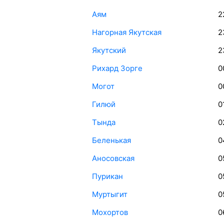
Аям
2
Нагорная Якутская
2
Якутский
2
Рихард Зорге
0
Могот
0
Гилюй
0
Тында
0
Беленькая
0
Аносовская
0
Пурикан
0
Муртыгит
0
Мохортов
0