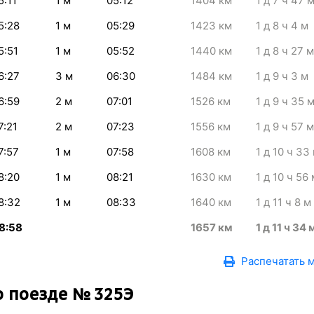
5:11
1
м
05:12
1404
км
1
д 7
ч 47
5:28
1
м
05:29
1423
км
1
д 8
ч 4
м
5:51
1
м
05:52
1440
км
1
д 8
ч 27
м
6:27
3
м
06:30
1484
км
1
д 9
ч 3
м
6:59
2
м
07:01
1526
км
1
д 9
ч 35
7:21
2
м
07:23
1556
км
1
д 9
ч 57
м
7:57
1
м
07:58
1608
км
1
д 10
ч 33
8:20
1
м
08:21
1630
км
1
д 10
ч 56
8:32
1
м
08:33
1640
км
1
д 11
ч 8
м
8:58
1657
км
1
д 11
ч 34
Распечатать 
 поезде № 325Э