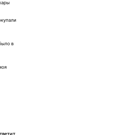
жары
окупали
было в
моя
ответит