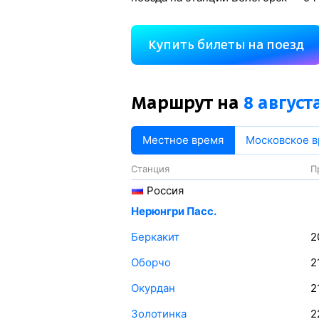
Купить билеты на поезд
Маршрут на
8 август
Местное время
Московское 
Станция
П
Россия
Нерюнгри Пасс.
Беркакит
2
Оборчо
2
Окурдан
2
Золотинка
2