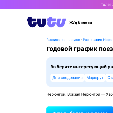
Телег
Ж/д билеты
·
Расписание поездов
Расписание Нерю
Годовой график пое
Выберите интересующий ра
Дни следования
Маршрут
От
Нерюнгри, Вокзал Нерюнгри — Хаба