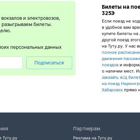
Билеты на по
я
сразу
после оплаты билета.
Электронная регистрация
— это опц
325Э
плюс в том, что не требуется быть на вокзале и покупать ж/д биле
вокзалов и электровозов,
Если поезд не ход
упна почти для всех заказов,
исключение составляют поезда
желе
, разыгрываем билеты.
в удобное вам вре
бится оригинал удостоверения личности, указанный в электронном
делю.
купите билеты на
нной регистрации еще и распечатка посадочного купона.
другой поезд этог
на Туту.ру. У нас 
моих персональных данных
полное расписани
движения пассаж
Подписаться
поездов
и информ
о наличии мест. И
заказать
ж/д
биле
на поезд Нерюнг
Хабаровск
прямо н
ния
Партнерам
 Туту.ру
Реклама на Туту.ру