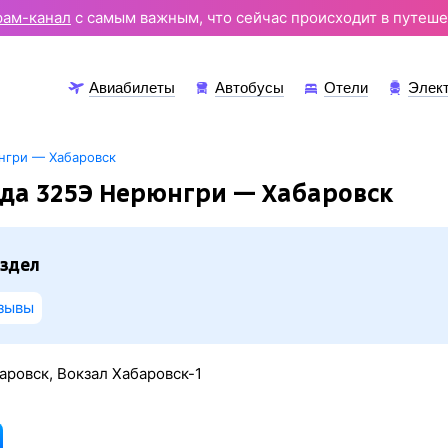
рам-канал
с самым важным, что сейчас происходит в путеше
Авиабилеты
Автобусы
Отели
Элек
нгри — Хабаровск
зда 325Э Нерюнгри — Хабаровск
здел
зывы
ровск, Вокзал Хабаровск-1