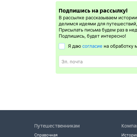
электронная регистрация.
Подпишись на рассылку!
Электронная регистрация
производитс
которая упрощает жизнь пассажиру. Её 
В рассылке рассказываем истории 
бланке.
Электронная регистрация
дост
делимся идеями для путешествий
дорог СНГ. Для посадки в поезд понадо
Присылать письма будем раз в не
билете. А в случае отсутствия электро
Подпишись, будет интересно!
Я даю
согласие
на обработку 
Путешественникам
Компа
Справочная
История