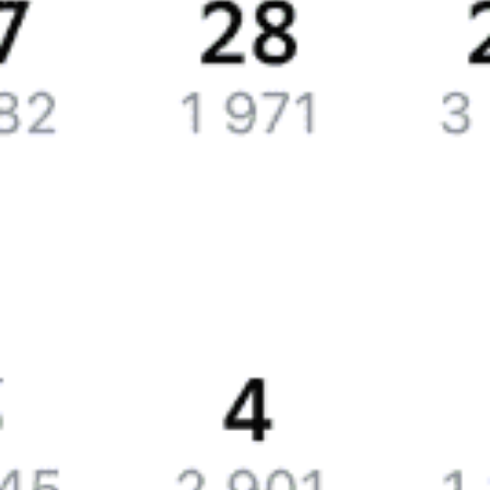
Путешественникам
Справочная
Путеводитель по странам
Бонусная программа
Подарочные сертификаты
Билеты РЖД
Компания
История Туту.ру
Вакансии
Обратная связь
Контактная информация
Партнерам
Реклама на Туту.ру