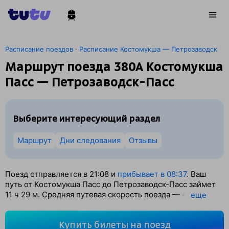
·
Расписание поездов
Расписание Костомукша — Петрозаводск
Маршрут поезда 380А Костомукша
Пасс — Петрозаводск-Пасс
Выберите интересующий раздел
Маршрут
Дни следования
Отзывы
Поезд отправляется в 21:08 и
прибывает в 08:37
. Ваш
путь от Костомукша Пасс до Петрозаводск-Пасс займет
11
ч 29
м. Средняя путевая скорость поезда — 44 км/ч.
eще
По классификации РЖД это Пассажирский поезд.
Вы проедете 505 км. На этом маршруте будет 16
Купить билеты на поезд
остановок. Самая продолжительная стоянка поезда