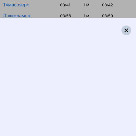
Тумасозеро
03:41
1
м
03:42
Лахколамен
03:58
1
м
03:59
о.п. 35 км
04:20
1
м
04:21
Найстенъярви
04:30
1
м
04:31
о.п. 22 км
04:43
1
м
04:44
Суоярви-1
05:05
45
м
05:50
Новые Пески
06:41
3
м
06:44
Эссойла
07:06
2
м
07:08
Чална-Онежская
08:06
2
м
08:08
Петрозаводск-Пасс
08:37
Распечатать маршрут
Отзывы пассажиров о поезде №