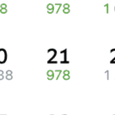
Сколько стоят билеты Костомукша—
Петрозаводск
Покупка билетов на поезда, курсирующие между Костомукшей
и Петрозаводском, в среднем составляет 2863 рубля.
Стоимость билета на поезд выходит в плацкартном вагоне
около 2795 рублей, в купейном вагоне примерно 4927 рублей.
Жд билеты из Костомукши в Петрозаводск
Точное расписание поездов по вокзалам
узнавайте на Туту.ру.
У нас всегда актуальные обновления о расписании поездов
дальнего следования и наличии свободных мест со всеми
обновлениями на 2026 год. Если нужных билетов не появилось,
закажите наши уведомления, и, если кто-то отменит поездку
или появятся дополнительные места, мы пришлем вам СМС или
письмо на почту.