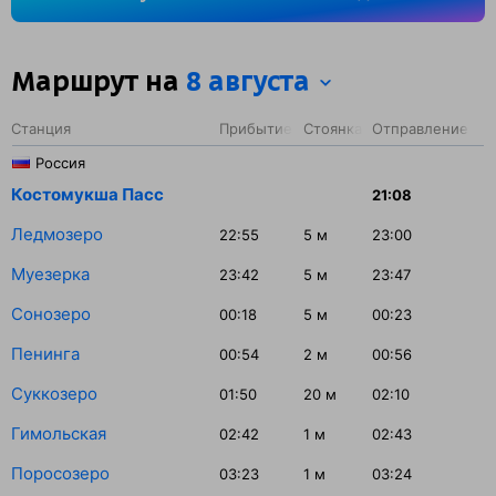
на станции Суоярви-1 — 45 минут.
Маршрут на
8 августа
Станция
Прибытие
Стоянка
Отправление
Россия
Костомукша Пасс
21:08
Ледмозеро
22:55
5
м
23:00
Муезерка
23:42
5
м
23:47
Сонозеро
00:18
5
м
00:23
Пенинга
00:54
2
м
00:56
Суккозеро
01:50
20
м
02:10
Гимольская
02:42
1
м
02:43
Поросозеро
03:23
1
м
03:24