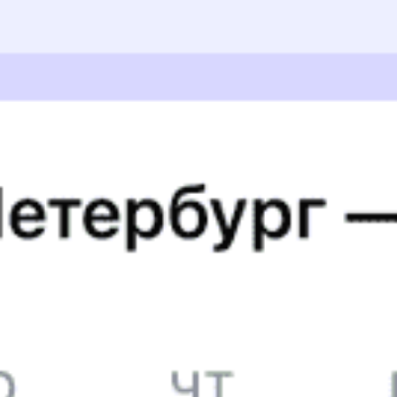
380А
Проводник Юлечка 23 вагон!!! Чистота, порядок, туалет
просто изумительно чистый!!! Спасибо огромное такому
проводнику.
Валентина Б., дата поездки 11 мая 2026
5 причин купить
ж/д
билет
на Туту.ру
Быстрая и удобная
онлайн-покупка
за 4 минуты.
Без обязательной регистрации на сайте.
Интерактивные схемы вагонов помогут выбрать
лучшее место.
Контакт-центр Туту.ру с удовольствием ответит
на ваши вопросы. Ни один звонок или письмо
не останется без ответа. Поддержка 24/7 на Туту.