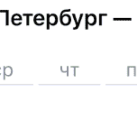
Отели
5 причин купить
ж/д
билет
на Туту.ру
Быстрая и удобная
онлайн-покупка
за 4 минуты.
Без обязательной регистрации на сайте.
Интерактивные схемы вагонов помогут выбрать
лучшее место.
Контакт-центр Туту.ру с удовольствием ответит
на ваши вопросы. Ни один звонок или письмо
не останется без ответа. Поддержка 24/7 на Туту.
Каждый второй покупатель становится нашим
постоянным клиентом.
Купить билеты на поезд