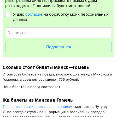
разыгрываем билеты. Присылать письма будем
упрощает жизнь пассажиру. Её преимущество в том, что
раз в неделю. Подпишись, будет интересно!
не обязательно быть на вокзале и приобретать ж/д билет на
Я даю
согласие
на обработку моих персональных
бланке.
Электронная регистрация
доступна почти для всех
данных
заказов,
исключение составляют поезда
железных дорог СНГ.
Для посадки в поезд будет нужен оригинал удостоверения
личности, указанный в электронном ж/д билете. А в случае
отсутствия электронной регистрации еще и распечатка
посадочного купона.
Подписаться
Сколько стоят билеты Минск—Гомель
Стоимость билетов на поезда, курсирующие между Минском и
Гомелем, в среднем составляет 756 рублей.
Цена билета на поезд составляет
Жд билеты из Минска в Гомель
Точное расписание поездов по вокзалам
смотрите на Туту.ру.
У нас всегда актуальная информация о расписании поездов