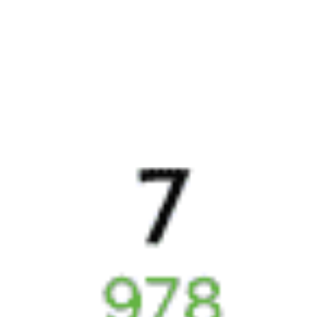
Могилёв — Осиповичи-1 — Минск
Годовой график
22:00
22:20
Купить
751Щ
Гомель — Осиповичи-1 — Минск
Годовой график
22:28
Купить
756Б
Минск — Осиповичи-1 — Гомель
Годовой график
Популярные направления
12457
Осиповичи — Сочи
от
Купить
₽
269 ₽
Осиповичи — Могилёв
от
Купить
826 ₽
Осиповичи — Лида
от
Купить