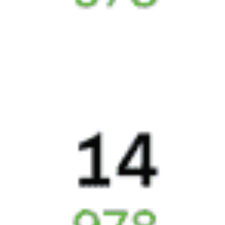
203 ₽
Осиповичи — Бобруйск
от
Купить
285 ₽
Осиповичи — Светлогорск
от
Купить
3405 ₽
Осиповичи — Почеп
от
Купить
1001 ₽
Осиповичи — Скидель
от
Купить
6632 ₽
Осиповичи — Воронеж
от
Купить
7213 ₽
Осиповичи — Лиховской
от
Купить
А еще здесь можно найти
Отели Осиповичей
5 причин купить
ж/д
билет
на Туту.ру
Быстрая и удобная
онлайн-покупка
за 4 минуты.