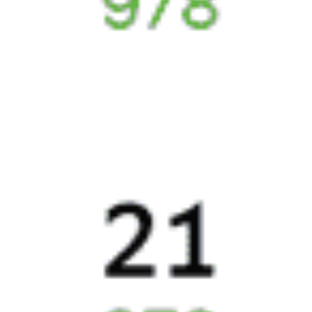
Без обязательной регистрации на сайте.
Интерактивные схемы вагонов помогут выбрать
лучшее место.
Контакт-центр Туту.ру с удовольствием ответит
на ваши вопросы. Ни один звонок или письмо
не останется без ответа. Поддержка 24/7 на Туту.
Каждый второй покупатель становится нашим
постоянным клиентом.
Купить билеты на поезд
Частые вопросы
Как купить ж/д билет?
Укажите маршрут и дату. В ответ мы найдем информацию РЖД
Как вернуть купленный ж/д билет?
о наличии билетов и их стоимости. Выберите подходящий поезд