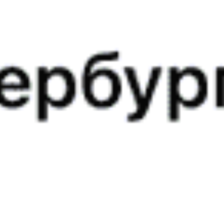
17:06
Купить
752Щ
Минск — Осиповичи-1 — Гомель
Годовой график
17:06
Купить
740Б
Минск — Осиповичи-1 — Гомель
Годовой график
17:06
Купить
739Б
Гомель — Осиповичи-1 — Минск
Годовой график
17:06
Купить
709Б
10
Гомель — Осиповичи-1 — Минск
Годовой график
17:16
Купить
741Б
Могилёв — Осиповичи-1 — Минск
Годовой график