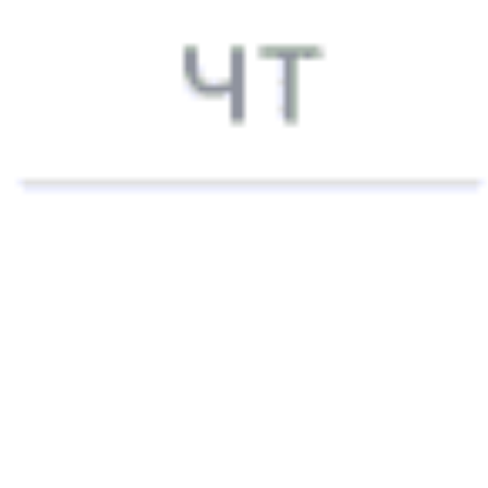
18:00
18:46
Купить
684Б
Минск — Осиповичи-1 — Гомель
Годовой график
19:00
19:12
Купить
683Б
Гомель — Осиповичи-1 — Минск
Годовой график
19:30
Купить
749Б
Гомель — Осиповичи-1 — Минск
Годовой график
19:42
Купить
880Б
Солигорск — Осиповичи-1 — Могилёв
Годовой график
20:00