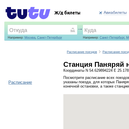
Авиабилеты
Ж/д билеты
Например:
Москва
,
Санкт-Петербург
Например:
Санкт-Петербург
,
М
Расписание поездов
Расписание поез
Станция Паняряй н
Координаты N 54.629894224 E 25.17
Посмотрите расписание всех поездов
Расписание
указаны поезда, для которых Паняря
конечной остановки, а также станци