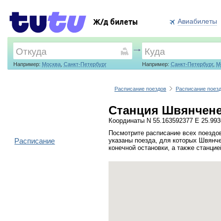
Авиабилеты
Ж/д билеты
Например:
Москва
,
Санкт-Петербург
Например:
Санкт-Петербург
,
М
Расписание поездов
Расписание поез
Станция Швянчене
Координаты N 55.163592377 E 25.99
Посмотрите расписание всех поездо
Расписание
указаны поезда, для которых Швянч
конечной остановки, а также станци