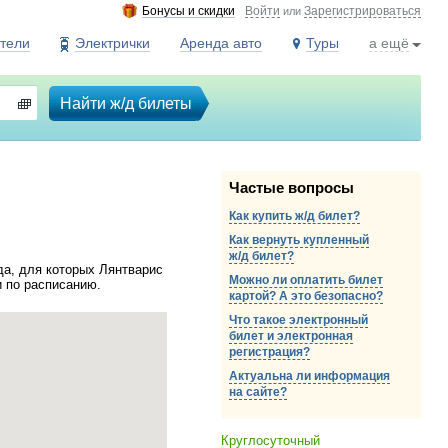
Бонусы и скидки
Войти
Зарегистрироваться
или
тели
Электрички
Аренда авто
Туры
а ещё
Найти ж/д билеты
Частые вопросы
Как купить ж/д билет?
Как вернуть купленный
ж/д
билет?
да, для которых Лянтварис
Можно ли оплатить билет
и по расписанию.
картой? А это безопасно?
Что такое электронный
билет и электронная
регистрация?
Актуальна ли информация
на сайте?
Круглосуточный