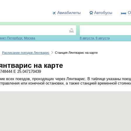
Авиабилеты
Автобусы
О
анкт-Петербург
,
Москва
8 августа
,
9 августа
Расписание поездов Лянтварис
Станция Лянтварис на карте
янтварис на карте
748444 E 25.047170439
ие всех поездов, проходящих через Лянтварис. В таблице указаны поез
тправления или конечной остановки, а также станцией временной стоянк