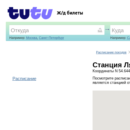
Ж/д билеты
Например:
Москва
,
Санкт-Петербург
Например:
С
Расписание поездов
Станция Л
Координаты N 54.644
Расписание
Посмотрите расписан
является станцией о