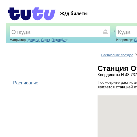
Ж/д билеты
Например:
Москва
,
Санкт-Петербург
Например:
С
Расписание поездов
Станция О
Координаты N 48.737
Расписание
Посмотрите расписан
является станцией о