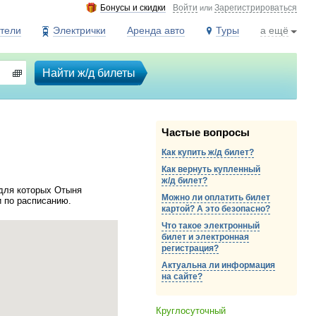
Бонусы и скидки
Войти
Зарегистрироваться
или
тели
Электрички
Аренда авто
Туры
а ещё
Найти ж/д билеты
Частые вопросы
Как купить ж/д билет?
Как вернуть купленный
ж/д
билет?
 для которых Отыня
Можно ли оплатить билет
и по расписанию.
картой? А это безопасно?
Что такое электронный
билет и электронная
регистрация?
Актуальна ли информация
на сайте?
Круглосуточный