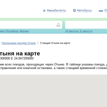
Авиабилеты
Автобусы
О
анкт-Петербург
,
Москва
10 августа
,
11 августа
Расписание поездов Отыня
Станция Отыня на карте
тыня на карте
300000 E 24.847200000
ие всех поездов, проходящих через Отыню. В таблице указаны поезда,
тправления или конечной остановки, а также станцией временной стоянк