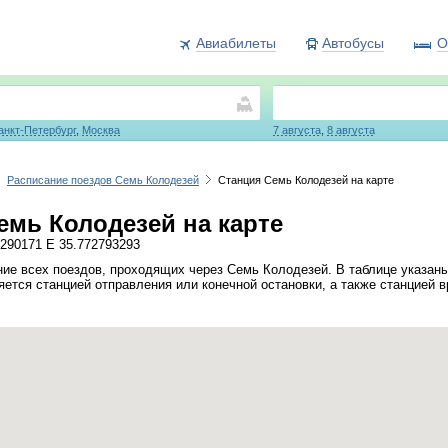
Авиабилеты
Автобусы
О
анкт-Петербург
,
Москва
7 августа
,
8 августа
Расписание поездов Семь Колодезей
Станция Семь Колодезей на карте
емь Колодезей на карте
290171 E 35.772793293
ие всех поездов, проходящих через Семь Колодезей. В таблице указаны
ется станцией отправления или конечной остановки, а также станцией 