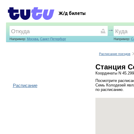
Ж/д билеты
Например:
Москва
,
Санкт-Петербург
Например:
С
Расписание поездов
Станция С
Координаты N 45.299
Посмотрите расписан
Расписание
Семь Колодезей явля
по расписанию.