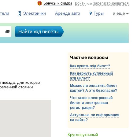
Бонусы и скидки
Войти
Зарегистрироваться
или
тели
Электрички
Аренда авто
Туры
а ещё
Найти ж/д билеты
Частые вопросы
Как купить ж/д билет?
Как вернуть купленный
ж/д
билет?
 поезда, для которых
Можно ли оплатить билет
временной стоянки
картой? А это безопасно?
Что такое электронный
билет и электронная
регистрация?
Актуальна ли информация
на сайте?
Круглосуточный