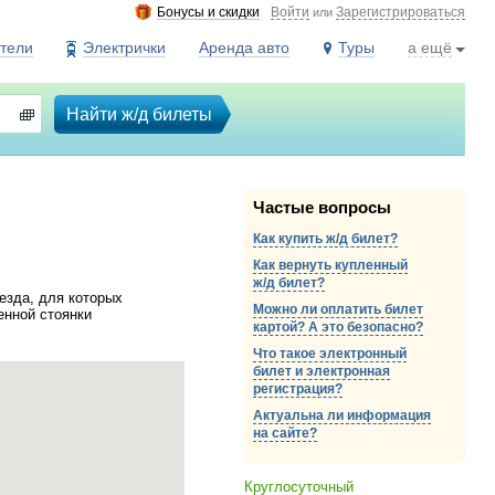
Бонусы и скидки
Войти
Зарегистрироваться
или
тели
Электрички
Аренда авто
Туры
а ещё
Найти ж/д билеты
Частые вопросы
Как купить ж/д билет?
Как вернуть купленный
ж/д
билет?
езда, для которых
Можно ли оплатить билет
енной стоянки
картой? А это безопасно?
Что такое электронный
билет и электронная
регистрация?
Актуальна ли информация
на сайте?
Круглосуточный