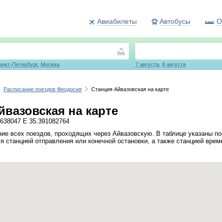
Авиабилеты
Автобусы
О
анкт-Петербург
,
Москва
7 августа
,
8 августа
Расписание поездов Феодосия
Станция Айвазовская на карте
йвазовская на карте
638047 E 35.391082764
ие всех поездов, проходящих через Айвазовскую. В таблице указаны по
я станцией отправления или конечной остановки, а также станцией врем