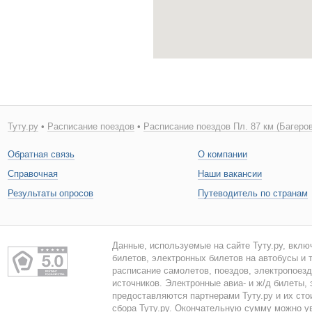
Туту.ру
•
Расписание поездов
•
Расписание поездов Пл. 87 км (Багеров
Обратная связь
О компании
Справочная
Наши вакансии
Результаты опросов
Путеводитель по странам
Данные, используемые на сайте Туту.ру, вклю
билетов, электронных билетов на автобусы и т
расписание самолетов, поездов, электропоез
источников. Электронные авиа- и ж/д билеты,
предоставляются партнерами Туту.ру и их сто
сбора Туту.ру. Окончательную сумму можно у