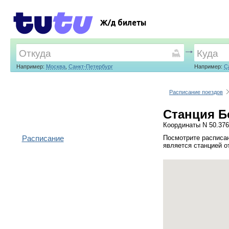
Ж/д билеты
Например:
Москва
,
Санкт-Петербург
Например:
С
Расписание поездов
Станция Б
Координаты N 50.376
Расписание
Посмотрите расписан
является станцией о