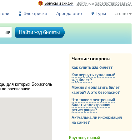
Бонусы и скидки
Войти
Зарегистрироваться
или
тели
Электрички
Аренда авто
Туры
а ещё
Найти ж/д билеты
Частые вопросы
Как купить ж/д билет?
Как вернуть купленный
ж/д
билет?
да, для которых Борисполь
Можно ли оплатить билет
и по расписанию.
картой? А это безопасно?
Что такое электронный
билет и электронная
регистрация?
Актуальна ли информация
на сайте?
Круглосуточный