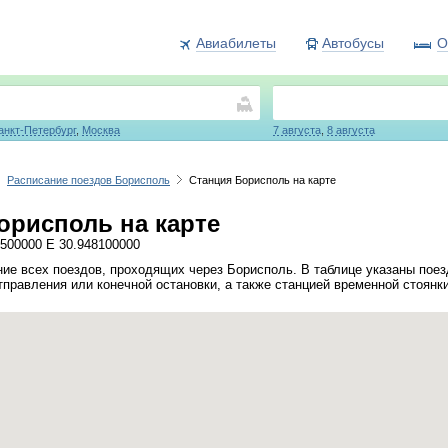
Авиабилеты
Автобусы
О
анкт-Петербург
,
Москва
7 августа
,
8 августа
Расписание поездов Борисполь
Станция Борисполь на карте
орисполь на карте
500000 E 30.948100000
ие всех поездов, проходящих через Борисполь. В таблице указаны поез
тправления или конечной остановки, а также станцией временной стоянк