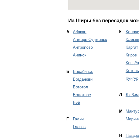
Из Ширы без пересадок мож
А
Абакан
К
Калачи
Анжеро-Судженск
Камыш
Антропово
Каргат
Ачинск
Киров
Копьёв
Котель
Б
Барабинск
Кунгур
Богданович
Боготол
Болотное
Л
Любим
Буй
М
Манту
Г
Галич
Марии
Глазов
Н
Назаро