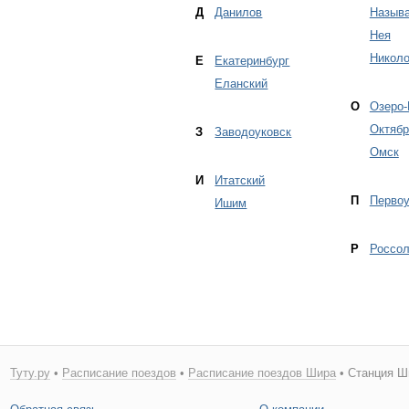
Д
Данилов
Называ
Нея
Никол
Е
Екатеринбург
Еланский
О
Озеро-
Октябр
З
Заводоуковск
Омск
И
Итатский
П
Первоу
Ишим
Р
Россо
Туту.ру
•
Расписание поездов
•
Расписание поездов Шира
• Станция Ш