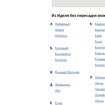
Из Иделя без пересадок мож
А
Амбарный
К
Каменс
Анапа
Канда
Апатиты
Кемь
Кола
Кондоп
Б
Батецкий
Красн
Беломорск
Кузем
Бологое
Кяппес
В
Вышний Волочёк
Л
Липецк
Лиски
Д
Деревянка
Лиховс
Дно
Лодей
Лоухи
Е
Елец