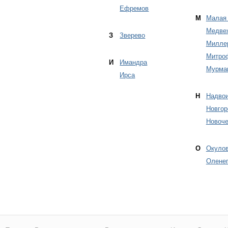
Ефремов
М
Малая
Медве
З
Зверево
Милле
Митро
И
Имандра
Мурма
Ирса
Н
Надво
Новгор
Новоче
О
Окуло
Оленег