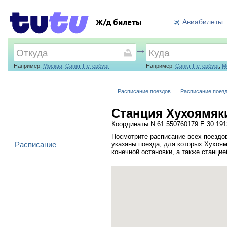
Авиабилеты
Ж/д билеты
Например:
Москва
,
Санкт-Петербург
Например:
Санкт-Петербург
,
М
Расписание поездов
Расписание поез
Станция Хухоямяки
Координаты N 61.550760179 E 30.19
Посмотрите расписание всех поездо
Расписание
указаны поезда, для которых Хухоям
конечной остановки, а также станци