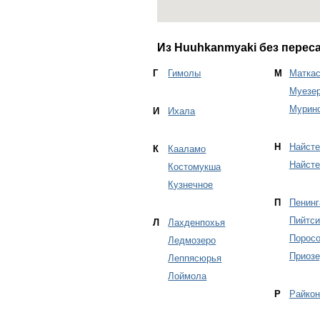
Из Huuhkanmyaki без перес
Г
Гимолы
М
Маткас
Муезер
Мурин
И
Ихала
Н
Найсте
К
Кааламо
Найсте
Костомукша
Кузнечное
П
Пенинг
Пийтси
Л
Лахденпохья
Поросо
Ледмозеро
Приозе
Леппясюрья
Лоймола
Р
Райкон