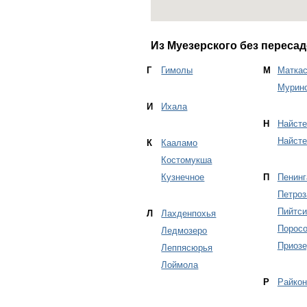
Из Муезерского без пересад
Г
Гимолы
М
Маткас
Мурин
И
Ихала
Н
Найсте
Найсте
К
Кааламо
Костомукша
Кузнечное
П
Пенинг
Петроз
Пийтси
Л
Лахденпохья
Поросо
Ледмозеро
Приозе
Леппясюрья
Лоймола
Р
Райкон