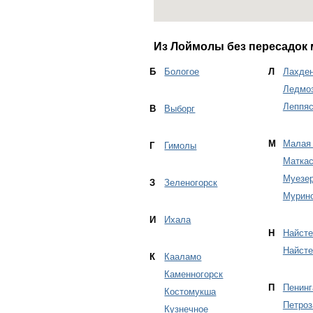
Из Лоймолы без пересадок 
Б
Бологое
Л
Лахде
Ледмо
Леппя
В
Выборг
М
Малая
Г
Гимолы
Маткас
Муезер
З
Зеленогорск
Мурин
И
Ихала
Н
Найсте
Найсте
К
Кааламо
Каменногорск
П
Пенинг
Костомукша
Петроз
Кузнечное