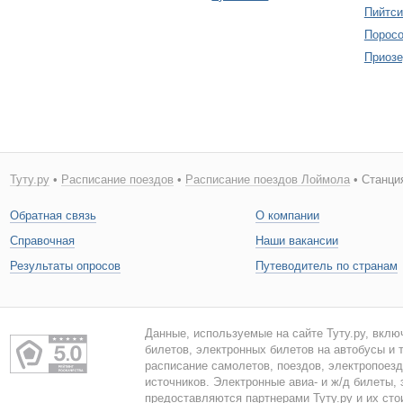
Пийтси
Поросо
Приозе
Туту.ру
•
Расписание поездов
•
Расписание поездов Лоймола
• Станци
Обратная связь
О компании
Справочная
Наши вакансии
Результаты опросов
Путеводитель по странам
Данные, используемые на сайте Туту.ру, вклю
билетов, электронных билетов на автобусы и т
расписание самолетов, поездов, электропоез
источников. Электронные авиа- и ж/д билеты,
предоставляются партнерами Туту.ру и их сто