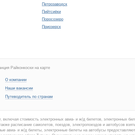
Петрозаводск
Пийтсиёки
Поросозеро
Приозерск
анция Райконкоски на карте
О компании
Наши вакансии
Путеводитель по странам
у, включая стоимость электронных авиа- и ж/д билетов, электронных би
 также расписание самолетов, поездов, электропоездов и автобусов взят
ые авиа- и ж/д билеты, электронные билеты на автобусы предоставляю