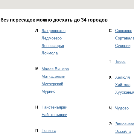
 без пересадок можно доехать до 34 городов
Л
Лахденпохья
С
Сонозеро
Ледмозеро
Сортавал
Леппясюрья
Суоярви
Лоймола
Т
Тверь
М
Малая Вишера
Маткаселькя
Х
Хелюля
Муезерский
Хийтола
Мурино
Хуухканм
Н
Найстенъярви
Ч
Чудово
Найстенъярви
Э
Элисенва
П
Пенинга
Эссойла