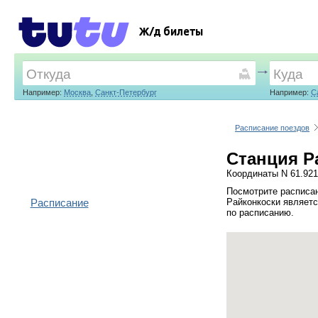
Ж/д билеты
Например:
Москва
,
Санкт-Петербург
Например:
С
Расписание поездов
Станция Р
Координаты N 61.921
Посмотрите расписан
Расписание
Райконкоски являетс
по расписанию.