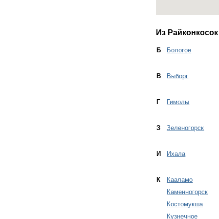
Из Райконкосок
Б
Бологое
В
Выборг
Г
Гимолы
З
Зеленогорск
И
Ихала
К
Кааламо
Каменногорск
Костомукша
Кузнечное