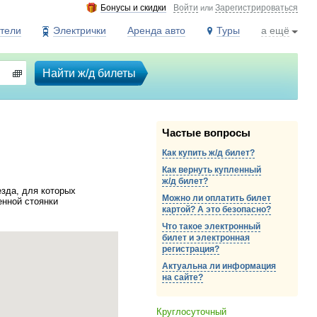
Бонусы и скидки
Войти
Зарегистрироваться
или
тели
Электрички
Аренда авто
Туры
а ещё
Найти ж/д билеты
Частые вопросы
Как купить ж/д билет?
Как вернуть купленный
ж/д
билет?
езда, для которых
Можно ли оплатить билет
енной стоянки
картой? А это безопасно?
Что такое электронный
билет и электронная
регистрация?
Актуальна ли информация
на сайте?
Круглосуточный