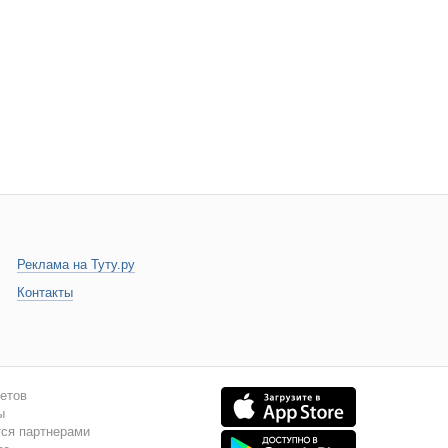
Реклама на Туту.ру
Контакты
летов
ы
тся партнерами