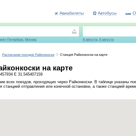
Авиабилеты
Автобусы
О
анкт-Петербург
,
Москва
8 августа
,
9 августа
Расписание поездов Райконкоски
Станция Райконкоски на карте
айконкоски на карте
457934 E 31.545407159
ие всех поездов, проходящих через Райконкоски. В таблице указаны по
я станцией отправления или конечной остановки, а также станцией врем