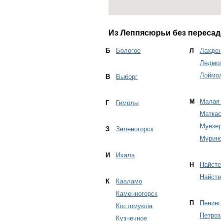
Из Леппясюрьи без пересад
Б
Бологое
Л
Лахде
Ледмо
Лоймо
В
Выборг
М
Малая
Г
Гимолы
Маткас
Муезер
З
Зеленогорск
Мурин
И
Ихала
Н
Найсте
Найсте
К
Кааламо
Каменногорск
П
Пенинг
Костомукша
Петроз
Кузнечное