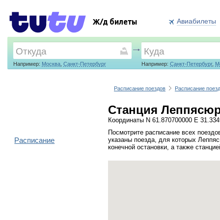
Авиабилеты
Ж/д билеты
Например:
Москва
,
Санкт-Петербург
Например:
Санкт-Петербург
,
М
Расписание поездов
Расписание поез
Станция Леппясюр
Координаты N 61.870700000 E 31.33
Посмотрите расписание всех поездо
Расписание
указаны поезда, для которых Леппя
конечной остановки, а также станци