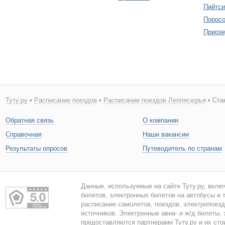
Пийтси
Поросо
Приозе
Туту.ру
•
Расписание поездов
•
Расписание поездов Леппясюрья
• Ста
Обратная связь
О компании
Справочная
Наши вакансии
Результаты опросов
Путеводитель по странам
Данные, используемые на сайте Туту.ру, вклю
билетов, электронных билетов на автобусы и т
расписание самолетов, поездов, электропоез
источников. Электронные авиа- и ж/д билеты,
предоставляются партнерами Туту.ру и их сто