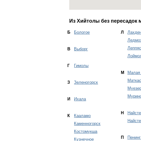
Из Хийтолы без пересадок 
Б
Бологое
Л
Лахде
Ледмо
Леппя
В
Выборг
Лоймо
Г
Гимолы
М
Малая
Маткас
З
Зеленогорск
Муезер
Мурин
И
Ихала
Н
Найсте
К
Кааламо
Найсте
Каменногорск
Костомукша
П
Пенинг
Кузнечное