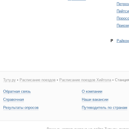
Петроз
Пийтси
Поросо
Приозе
Р
Райкон
Туту.ру
•
Расписание поездов
•
Расписание поездов Хийтола
• Станция
Обратная связь
О компании
Справочная
Наши вакансии
Результаты опросов
Путеводитель по странам