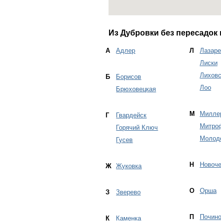
Из Дубровки без пересадок 
А
Адлер
Л
Лазаре
Лиски
Лиховс
Б
Борисов
Лоо
Брюховецкая
М
Милле
Г
Гвардейск
Митро
Горячий Ключ
Молод
Гусев
Н
Новоче
Ж
Жуковка
О
Орша
З
Зверево
П
Почино
К
Каменка