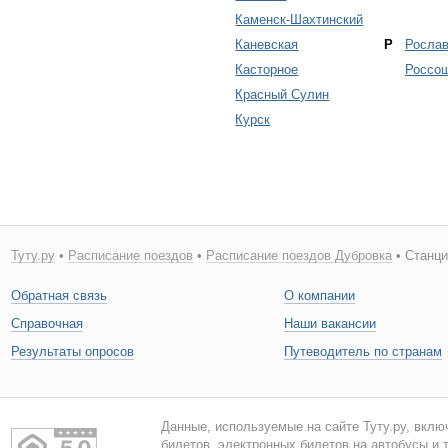
Каменск-Шахтинский
Каневская
Р
Росла
Касторное
Россо
Красный Сулин
Курск
Туту.ру
•
Расписание поездов
•
Расписание поездов Дубровка
• Станци
Обратная связь
О компании
Справочная
Наши вакансии
Результаты опросов
Путеводитель по странам
Данные, используемые на сайте Туту.ру, вклю
билетов, электронных билетов на автобусы и т