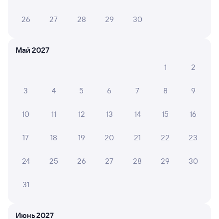
26
27
28
29
30
Май 2027
1
2
3
4
5
6
7
8
9
10
11
12
13
14
15
16
17
18
19
20
21
22
23
24
25
26
27
28
29
30
31
Мы используем cookies для более удобной работы
Июнь 2027
с сайтом.
Подробнее