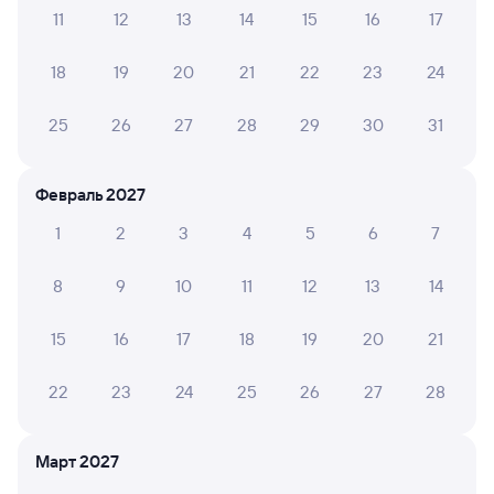
11
12
13
14
15
16
17
Узнайте график движения пассажирских поездов РЖД
18
19
20
21
22
23
24
из Залари в Саратов-1 Пасс.. Имейте в виду, возможны
изменения в расписании. На сайте Туту вы видите
25
26
27
28
29
30
31
актуальное расписание движения поездов в 2026 году.
Подробнее о покупке билетов РЖД
Февраль 2027
Про расписание Залари — Саратов-1
Пасс.
1
2
3
4
5
6
7
Между городами ходит 0 поездов.
8
9
10
11
12
13
14
Билеты РЖД
Инструкция по приобретению билетов
15
16
17
18
19
20
21
Способы оплаты
Правила работы сервиса
22
23
24
25
26
27
28
А ещё здесь можно найти
Обратные билеты из Залари в Саратов-1
Март 2027
Пасс.