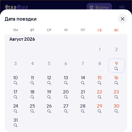
Войти
Дата поездки
Выберите день, чтобы найти
ж/д
ПН
ВТ
СР
ЧТ
ПТ
СБ
ВС
билеты Залари — Саратов-1 Пасс.
Август 2026
Откуда
1
2
Куда
3
4
5
6
7
8
9
Когда
10
11
12
13
14
15
16
Кто едет
17
18
19
20
21
22
23
24
25
26
27
28
29
30
Найти поезда
31