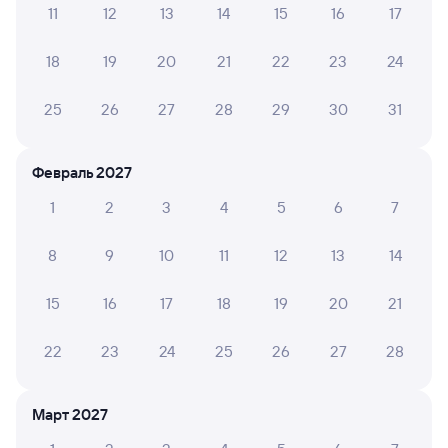
11
12
13
14
15
16
17
Обратные билеты из Залари в Нию
18
19
20
21
22
23
24
Отели
25
26
27
28
29
30
31
Купить жд билеты в Нию
Вокзал Залари
Февраль 2027
1
2
3
4
5
6
7
8
9
10
11
12
13
14
15
16
17
18
19
20
21
22
23
24
25
26
27
28
Март 2027