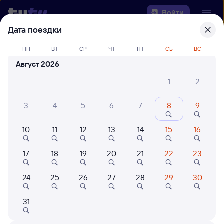
Войти
Дата поездки
Выберите день, чтобы найти
ж/д
ПН
ВТ
СР
ЧТ
ПТ
СБ
ВС
билеты Залари — Ния
Август 2026
Откуда
1
2
Куда
3
4
5
6
7
8
9
10
11
12
13
14
15
16
Когда
17
18
19
20
21
22
23
Кто едет
24
25
26
27
28
29
30
Найти поезда
31