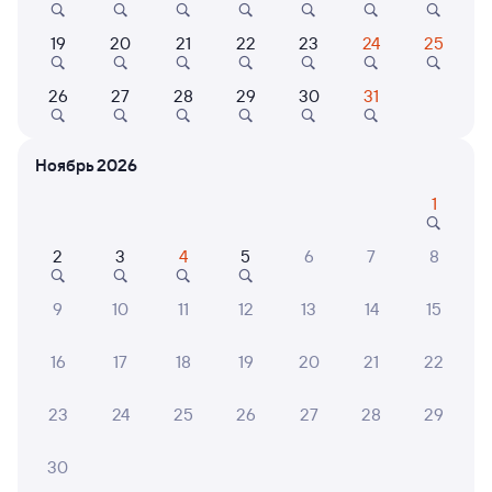
Выбор любимых мест на схемах вагонов
19
20
21
22
23
24
25
Подробные ответы на вопросы о поездке или
покупке
26
27
28
29
30
31
СМС-сопровождение до посадки в поезд
Ноябрь 2026
Оформление без регистрации на сайте
1
Частые вопросы
2
3
4
5
6
7
8
Что нужно, чтобы сесть в поезд?
9
10
11
12
13
14
15
Как поменять билет на другую дату или
на другой поезд?
16
17
18
19
20
21
22
Как вернуть билет?
23
24
25
26
27
28
29
Что делать, если ошибся при вводе данных
пассажира?
30
Как перевезти животное в поезде?