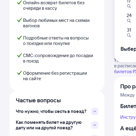
17
Онлайн-возврат билетов без
очереди в кассу
24
Выбор любимых мест на схемах
вагонов
31
Подробные ответы на вопросы
о поездке или покупке
Выбер
СМС-сопровождение до посадки
Узнайте в
в поезд
в расписа
билетов 
Оформление без регистрации
на сайте
Про р
Между 
Частые вопросы
Биле
Что нужно, чтобы сесть в поезд?
Инстру
Как поменять билет на другую
А ещё
дату или на другой поезд?