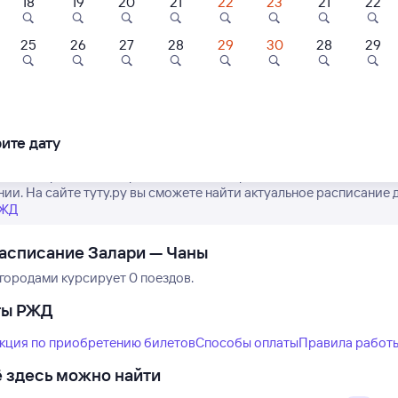
18
19
20
21
22
23
21
22
25
26
27
28
29
30
28
29
Нет рейсов по этому
Измените место отправления или при
другой транспо
ите дату
ремя отправления и прибытия пассажирских поездов РЖД из Зал
нии. На сайте туту.ру вы сможете найти актуальное расписание 
РЖД
асписание Залари — Чаны
городами курсирует 0 поездов.
ты РЖД
кция по приобретению билетов
Способы оплаты
Правила работ
 здесь можно найти