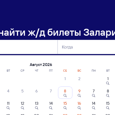
 найти
ж/д билеты Залар
Когда
тербург
Москва
Сегодня
Завтра
Август 2026
ВТ
СР
ЧТ
ПТ
СБ
ВС
ПН
ВТ
1
2
1
сание поездов Залари — Чаны
4
5
6
7
8
9
7
8
11
12
13
14
15
16
14
15