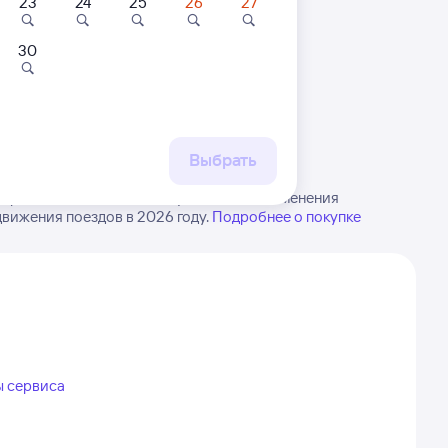
23
24
25
26
27
30
 маршруту
бытия, либо посмотрите
рт
Выбрать
ари в Чаны. Имейте в виду, возможны изменения
движения поездов в 2026 году.
Подробнее о покупке
ы сервиса