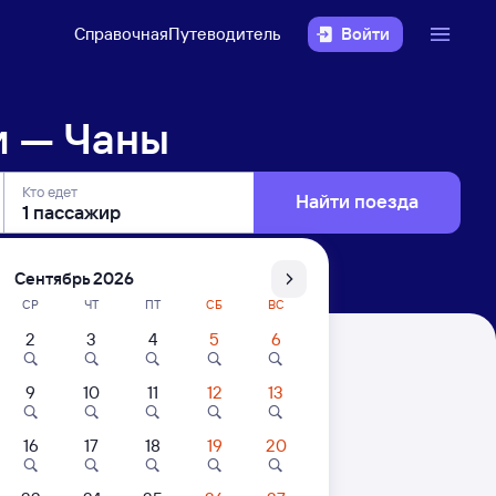
Справочная
Путеводитель
Войти
и — Чаны
Кто едет
Найти поезда
Сентябрь 2026
СР
ЧТ
ПТ
СБ
ВС
2
3
4
5
6
9
10
11
12
13
16
17
18
19
20