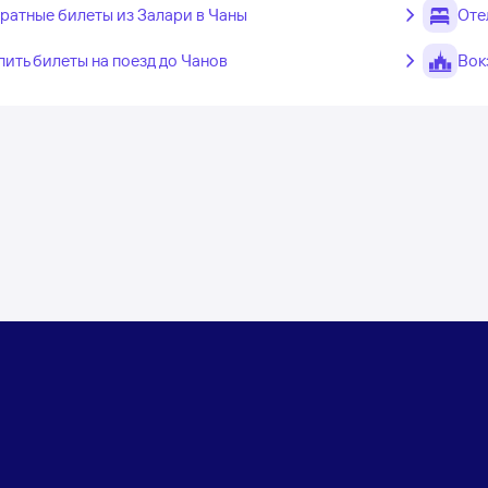
ратные билеты из Залари в Чаны
Оте
пить билеты на поезд до Чанов
Вок