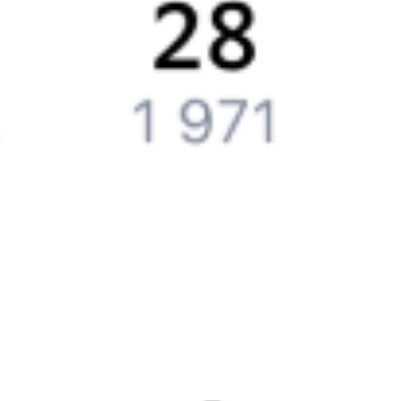
Бонусная программа
Подарочные сертификаты
Компания
История Туту.ру
Вакансии
Обратная связь
Контактная информация
Партнерам
Реклама на Туту.ру
Партнерская программа
Загрузите в
App Store