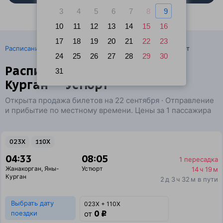
3
4
5
6
7
8
9
10
11
12
13
14
15
16
17
18
19
20
21
22
23
·
Расписание поездов
Ж/д билеты Жанакорган → Устюрт
24
25
26
27
28
29
30
Расписание поездов Яны-
31
Курган — Устюрт
Открыта продажа билетов на 22 сентября · Отправление
и прибытие по местному времени. Цены за 1 пассажира
023Х
110Х
04:33
08:05
1 пересадка
Жанакорган
,
Яны-
Устюрт
14 ч 19 м
Курган
2 д 3 ч 32 м в пути
Выбрать дату
023Х + 110Х
0 ₽
поездки
от