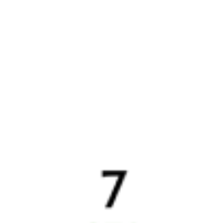
Даже если сейчас нет мест
Искать билеты
Узнайте расписание движения пассажирских поездов РЖД
из Жанакоргана в Устюрт. Будьте внимательны, расписание
может измениться. На этой странице вы видите актуальное
расписание движения поездов в 2026 году.
Подробнее
о покупке билетов РЖД
А ещё здесь можно найти
Обратные билеты из Жанакоргана в Устюрт
6 причин купить ж/д билеты именно здесь
Онлайн-покупка за 4 минуты
Онлайн-возврат билетов без очереди в кассу