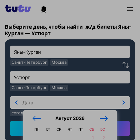
!
!
Выберите день, чтобы найти
ж/д билеты Яны-
Курган — Устюрт
Санкт-Петербург
Москва
Санкт-Петербург
Москва
сегодня
завтра
послезавтра
Август 2026
Найти ж/д билеты
ПН
ВТ
СР
ЧТ
ПТ
СБ
ВС
1
2