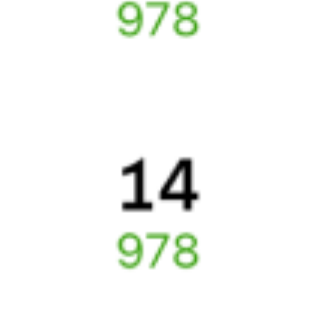
Выбор любимых мест на схемах вагонов
Подробные ответы на вопросы о поездке или покупке
СМС-сопровождение до посадки в поезд
Оформление без регистрации на сайте
Частые вопросы
Что нужно, чтобы сесть в поезд?
Как поменять билет на другую дату или на другой поезд?
Как вернуть билет?
Что делать, если ошибся при вводе данных пассажира?
Как перевезти животное в поезде?
Как получить отчетные документы для бухгалтерии?
Что делать, если оплата не проходит?