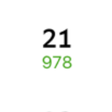
Билеты РЖД
Вы можете заказать электронный жд билет и
железнодорожный билет на бланке РЖД.
Если вас интересует цена билета на поезд от
Жанакоргана
до
Устюрта
, то укажите дату поездки. При этом вы увидите
стоимость билетов во всех доступных вагонах (плацкарт, купе
и др.) и сможете купить жд билеты
Жанакорган
–
Устюрт
онлайн.
Инструкция по приобретению билетов
Способы оплаты
Правила работы сервиса
Какие документы нужны для поездок в СНГ
Путешественникам
Справочная
Путеводитель по странам