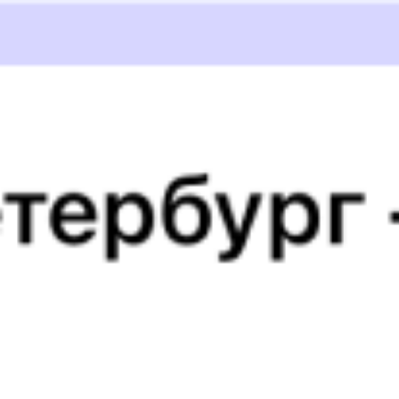
3 590 ₽
поездки
от
033Ц
110Х
11:08
08:05
1 пересадка
Жанакорган
,
Яны-
Устюрт
7 ч 35 м
Курган
1 д 20 ч 57 м в пути
Выбрать дату
033Ц + 110Х
2 721 ₽
поездки
от
007Р
Казахстан
110Х
11:44
08:05
1 пересадка
Жанакорган
,
Яны-
Устюрт
8 ч 58 м
Курган
1 д 20 ч 21 м в пути
Выбрать дату
007Р + 110Х
1 846 ₽
поездки
от