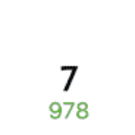
10078 ₽
Жанакорган — Саракташ
от
Купить
2939 ₽
Жанакорган — Соль-Илецк
от
Купить
5478 ₽
Жанакорган — Мангистау
от
Купить
А еще здесь можно найти
Отели
5 причин купить
ж/д
билет
на Туту.ру
Быстрая и удобная
онлайн-покупка
за 4 минуты.
Без обязательной регистрации на сайте.
Интерактивные схемы вагонов помогут выбрать
лучшее место.