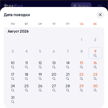
Войти
Дата поездки
Выберите день, чтобы найти
ж/д
ПН
ВТ
СР
ЧТ
ПТ
СБ
ВС
билеты Высокогорная —
Август 2026
Волочаевка-2
1
2
Откуда
3
4
5
6
7
8
9
Куда
10
11
12
13
14
15
16
Когда
17
18
19
20
21
22
23
Кто едет
24
25
26
27
28
29
30
31
Найти поезда