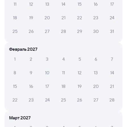
Инструкция по приобретению билетов
11
12
13
14
15
16
17
Способы оплаты
Правила работы сервиса
18
19
20
21
22
23
24
А ещё здесь можно найти
Обратные билеты из Высокогорной
25
26
27
28
29
30
31
в Волочаевку-2
Отели
Февраль 2027
Купить билеты на поезд Волочаевка-2
1
2
3
4
5
6
7
8
9
10
11
12
13
14
15
16
17
18
19
20
21
22
23
24
25
26
27
28
Март 2027