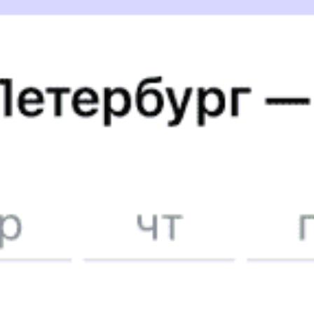
1284 ₽
Волочаевка-2 — 18-й разъезд
от
Купить
4097 ₽
Волочаевка-2 — Этыркен
от
Купить
642 ₽
Волочаевка-2 — Литовко
от
Купить
А еще здесь можно найти
Туры из Волочаевки-2
Отели
5 причин купить
ж/д
билет
на Туту.ру
Быстрая и удобная
онлайн-покупка
за 4 минуты.
Без обязательной регистрации на сайте.
Интерактивные схемы вагонов помогут выбрать
лучшее место.