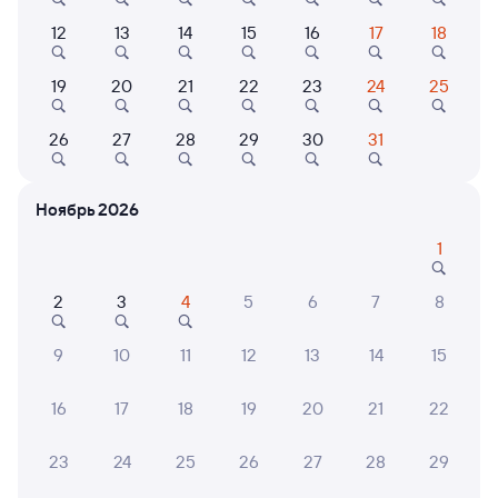
от
3 ⁠558 ⁠₽
от
5 ⁠048 ⁠₽
12
13
14
15
16
17
18
Выберите дату
19
20
21
22
23
24
25
115Н
Проходящий
8,7
26
27
28
29
30
31
14 ч 18 м в пути
03:05
17:23
Ноябрь 2026
Вятские Поляны
Пенза-1
1
из Томска-2
Пенза
в Адлер
2
3
4
5
6
7
8
Дни следования
ближайшие: 8, 10, 12 августа
Маршрут
9
10
11
12
13
14
15
Плацкарт
Купе
СВ
от
3 ⁠558 ⁠₽
от
5 ⁠219 ⁠₽
от
15 ⁠179 ⁠₽
16
17
18
19
20
21
22
Выберите дату
23
24
25
26
27
28
29