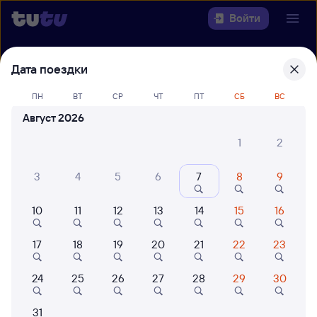
Войти
Выберите день, чтобы найти
ж/д
Дата поездки
билеты Вятские Поляны — Пенза-1
ПН
ВТ
СР
ЧТ
ПТ
СБ
ВС
22 года работаем для вас
42 млн путешествуют с на
Август 2026
Откуда
1
2
Куда
3
4
5
6
7
8
9
Когда
10
11
12
13
14
15
16
Кто едет
17
18
19
20
21
22
23
24
25
26
27
28
29
30
Найти поезда
31