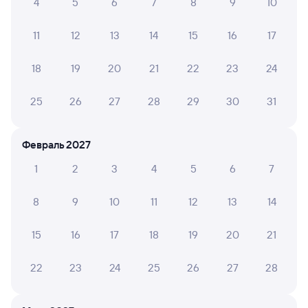
4
5
6
7
8
9
10
325Е
Проходящий
8,3
11
12
13
14
15
16
17
16 ч 56 м в пути
08:34
01:30
18
19
20
21
22
23
24
Вятские Поляны
Пенза-1
из Перми-2
Пенза
в Новороссийск
25
26
27
28
29
30
31
Дни следования
ближайшие: 7, 9, 11 августа
Маршрут
Февраль 2027
Плацкарт
Купе
СВ
1
2
3
4
5
6
7
от
3 ⁠293 ⁠₽
от
3 ⁠975 ⁠₽
от
15 ⁠771 ⁠₽
Выберите дату
8
9
10
11
12
13
14
15
16
17
18
19
20
21
507Г
Проходящий
7,8
22
23
24
25
26
27
28
18 ч 21 м в пути
09:38
03:59
Вятские Поляны
Пенза-1