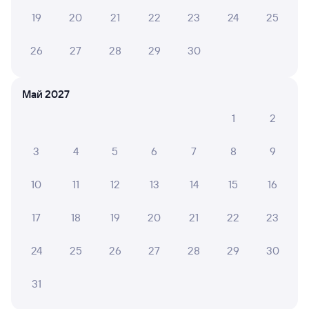
Плацкарт
Купе
от
3 ⁠293 ⁠₽
от
3 ⁠406 ⁠₽
19
20
21
22
23
24
25
Выберите дату
26
27
28
29
30
Найдём билет на поезд за вас
Май 2027
Даже если сейчас нет мест
1
2
Искать билеты
3
4
5
6
7
8
9
Отели в Пензе
10
11
12
13
14
15
16
Все
Путешественникам нравятся эти варианты
17
18
19
20
21
22
23
24
25
26
27
28
29
30
8,9
6,5
9,4
31
Отель
Мини-отель
Отель