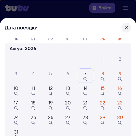
Войти
Дата поездки
Выберите день, чтобы найти
ж/д
билеты Возрождение —
ПН
ВТ
СР
ЧТ
ПТ
СБ
ВС
Минеральные Воды
Август 2026
22 года работаем для вас
42 млн путешествуют с на
1
2
Откуда
3
4
5
6
7
8
9
Куда
10
11
12
13
14
15
16
Когда
17
18
19
20
21
22
23
Кто едет
24
25
26
27
28
29
30
Найти поезда
31