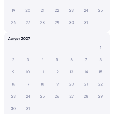
Онлайн-возврат билетов без очереди в кассу
19
20
21
22
23
24
25
Выбор любимых мест на схемах вагонов
26
27
28
29
30
31
Подробные ответы на вопросы о поездке или
покупке
Август 2027
СМС-сопровождение до посадки в поезд
1
Оформление без регистрации на сайте
2
3
4
5
6
7
8
Частые вопросы
9
10
11
12
13
14
15
Что нужно, чтобы сесть в поезд?
16
17
18
19
20
21
22
Как поменять билет на другую дату или
на другой поезд?
23
24
25
26
27
28
29
Как вернуть билет?
30
31
Что делать, если ошибся при вводе данных
пассажира?