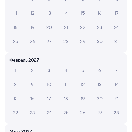
23:47
05:02
Возрождение
Минеральные Воды
11
12
13
14
15
16
17
из Перми-2
в Кисловодск
18
19
20
21
22
23
24
Дни следования
ближайшие: 8, 12, 16 августа
Маршрут
25
26
27
28
29
30
31
Плацкарт
Купе
от
5 ⁠844 ⁠₽
от
6 ⁠580 ⁠₽
Выберите дату
Февраль 2027
1
2
3
4
5
6
7
Найдём билет на поезд за вас
8
9
10
11
12
13
14
Даже если сейчас нет мест
15
16
17
18
19
20
21
Искать билеты
22
23
24
25
26
27
28
Отели в Минеральных Водах
Все
Путешественникам нравятся эти варианты
Март 2027