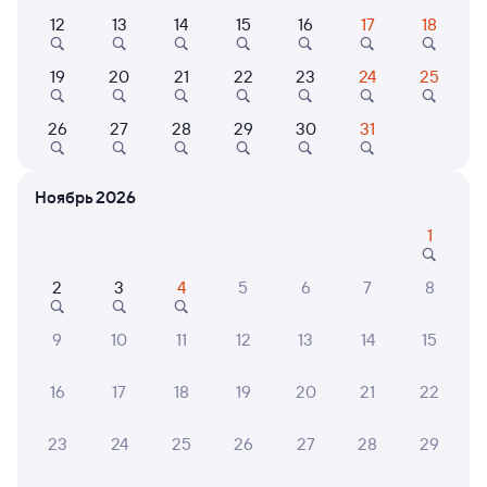
Выберите дату
12
13
14
15
16
17
18
Самый быстрый
19
20
21
22
23
24
25
097Э
Проходящий
8,2
26
27
28
29
30
31
1 д 4 ч 35 м в пути
06:40
10:15
Возрождение
Минеральные Воды
Ноябрь 2026
из Тынды
в Кисловодск
1
Дни следования
ближайшие: 6, 8, 10 августа
Маршрут
2
3
4
5
6
7
8
Плацкарт
Купе
от
6 ⁠045 ⁠₽
от
7 ⁠629 ⁠₽
9
10
11
12
13
14
15
Выберите дату
16
17
18
19
20
21
22
23
24
25
26
27
28
29
368Г
Проходящий
8,2
1 д 6 ч 15 м в пути