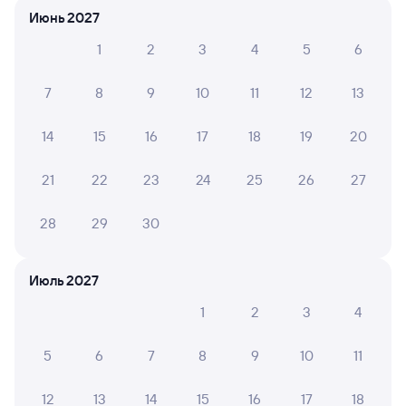
Очень понравилось!
Июнь 2027
1
2
3
4
5
6
Елена Ч.
6
7
8
9
10
11
12
13
29 июля 2026 • Поезд 365Е
Очень грязно и пыльно.
14
15
16
17
18
19
20
21
22
23
24
25
26
27
ТАТЬЯНА С.
2
28 июля 2026 • Поезд 365Е
28
29
30
В вагоне и в туалете было очень грязно. В туалете не
убирали , не было туалетной бумаги.
Июль 2027
1
2
3
4
6 причин купить ж/д билеты
5
6
7
8
9
10
11
Онлайн-покупка за 4 минуты
12
13
14
15
16
17
18