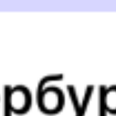
из Вологды
1 д 7 ч 46 м в пути
Выбрать дату
255С + 053Я
4 754 ₽
поездки
от
188С
098Я
10:16
15:40
1 пересадка
Вологда
,
Вологда-1
Сыктывкар
11 ч 31 м
из Вологды
1 д 5 ч 24 м в пути
Выбрать дату
188С + 098Я
5 635 ₽
поездки
от
256*С
033Я
10:16
13:12
1 пересадка
Вологда
,
Вологда-1
Сыктывкар
8 ч 27 м
из Вологды
1 д 2 ч 56 м в пути