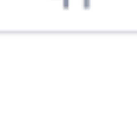
4 700 ₽
поездки
от
207Ь
305Я
10:16
10:07
1 пересадка
Вологда
,
Вологда-1
Сыктывкар
4 ч 43 м
из Вологды
23 ч 51 м в пути
Выбрать дату
207Ь + 305Я
832 ₽
поездки
от
256*С
405Я
10:16
07:29
1 пересадка
Вологда
,
Вологда-1
Сыктывкар
2 ч 9 м
из Вологды
21 ч 13 м в пути
Выбрать дату
255С + 405Я
5 593 ₽
поездки
от