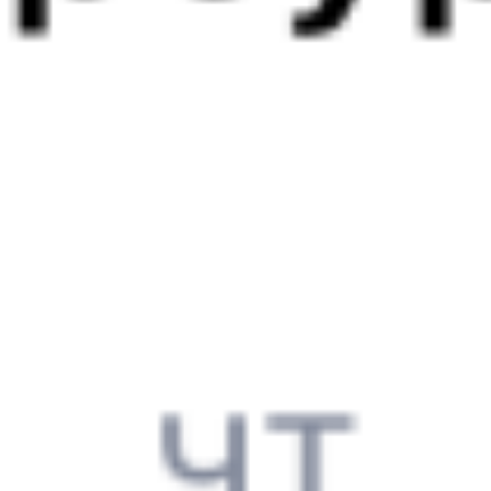
Выбрать дату
255С + 033Я
5 695 ₽
поездки
от
207Ь
033Я
10:16
13:12
1 пересадка
Вологда
,
Вологда-1
Сыктывкар
8 ч 27 м
из Вологды
1 д 2 ч 56 м в пути
Выбрать дату
207Ь + 033Я
1 827 ₽
поездки
от
256*С
305Я
10:16
10:07
1 пересадка
Вологда
,
Вологда-1
Сыктывкар
4 ч 43 м
из Вологды
23 ч 51 м в пути
Выбрать дату
255С + 305Я