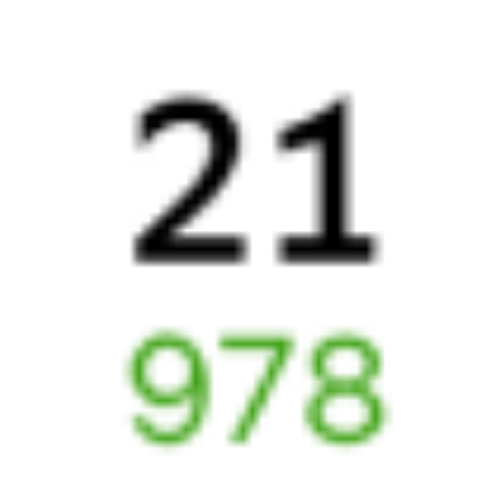
из Вологды в Сыктывкар. Будьте внимательны, расписание
может измениться. На этой странице вы видите актуальное
расписание движения поездов в 2026 году.
Подробнее
о покупке билетов РЖД
А ещё здесь можно найти
Обратные билеты из Вологды в Сыктывкар
Авиабилеты Вологда — Сыктывкар
Другие авиарейсы из Вологды
Отели Сыктывкара
Купить билеты на поезд до
Сыктывкара
Отели в Сыктывкаре
Поддержка 24/7 на Туту
6 причин купить ж/д билеты именно здесь