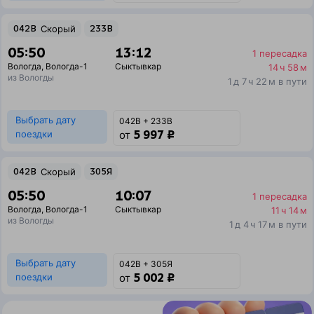
042В
Скорый
233В
05:50
13:12
1 пересадка
Вологда
,
Вологда-1
Сыктывкар
14 ч 58 м
из Вологды
1 д 7 ч 22 м в пути
Выбрать дату
042В + 233В
5 997 ₽
поездки
от
042В
Скорый
305Я
05:50
10:07
1 пересадка
Вологда
,
Вологда-1
Сыктывкар
11 ч 14 м
из Вологды
1 д 4 ч 17 м в пути
Выбрать дату
042В + 305Я
5 002 ₽
поездки
от