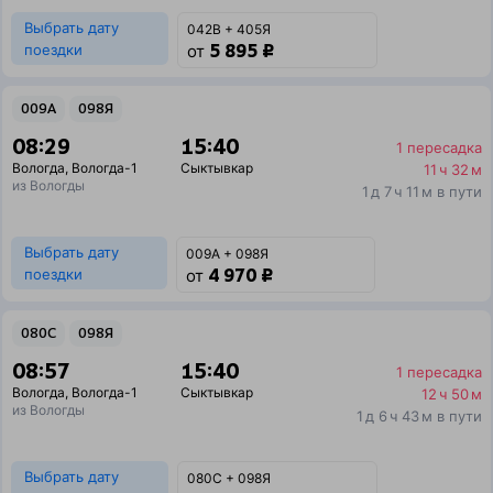
Выбрать дату
042В + 405Я
5 895 ₽
поездки
от
009А
098Я
08:29
15:40
1 пересадка
Вологда
,
Вологда-1
Сыктывкар
11 ч 32 м
из Вологды
1 д 7 ч 11 м в пути
Выбрать дату
009А + 098Я
4 970 ₽
поездки
от
080С
098Я
08:57
15:40
1 пересадка
Вологда
,
Вологда-1
Сыктывкар
12 ч 50 м
из Вологды
1 д 6 ч 43 м в пути
Выбрать дату
080С + 098Я