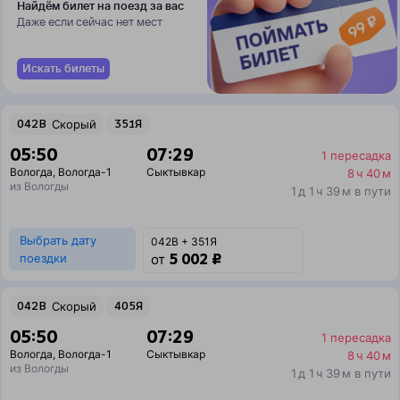
Найдём билет на поезд за вас
Даже если сейчас нет мест
Искать билеты
042В
Скорый
351Я
05:50
07:29
1 пересадка
Вологда
,
Вологда-1
Сыктывкар
8 ч 40 м
из Вологды
1 д 1 ч 39 м в пути
Выбрать дату
042В + 351Я
5 002 ₽
поездки
от
042В
Скорый
405Я
05:50
07:29
1 пересадка
Вологда
,
Вологда-1
Сыктывкар
8 ч 40 м
из Вологды
1 д 1 ч 39 м в пути