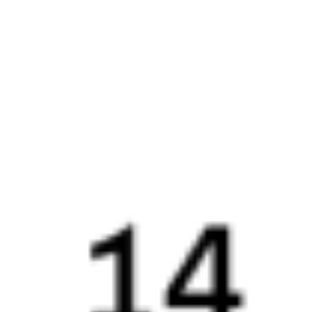
Выбрать дату
210Я + 053Я
5 012 ₽
поездки
от
022Я
Полярная Стрела
053Я
21:06
18:02
1 пересадка
Вологда
,
Вологда-1
Сыктывкар
5 ч 46 м
из Вологды
20 ч 56 м в пути
Выбрать дату
022Я + 053Я
5 056 ₽
поездки
от
210Я
098Я
21:06
15:40
1 пересадка
Вологда
,
Вологда-1
Сыктывкар
1 ч 33 м
из Вологды
18 ч 34 м в пути
Выбрать дату
210Я + 098Я