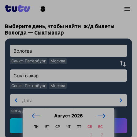
!
!
Выберите день, чтобы найти
ж/д билеты
Вологда — Сыктывкар
Санкт-Петербург
Москва
Санкт-Петербург
Москва
сегодня
завтра
послезавтра
Август 2026
Найти ж/д билеты
ПН
ВТ
СР
ЧТ
ПТ
СБ
ВС
1
2