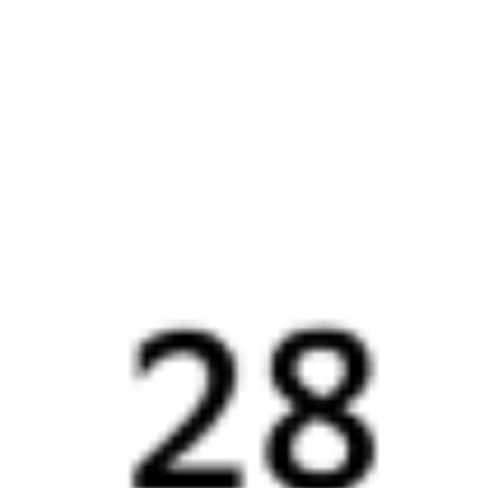
Онлайн-покупка за 4 минуты
Онлайн-возврат билетов без очереди в кассу
Выбор любимых мест на схемах вагонов
Подробные ответы на вопросы о поездке или покупке
СМС-сопровождение до посадки в поезд
Оформление без регистрации на сайте
Частые вопросы
Что нужно, чтобы сесть в поезд?
Как поменять билет на другую дату или на другой поезд?
Как вернуть билет?
Что делать, если ошибся при вводе данных пассажира?
Как перевезти животное в поезде?