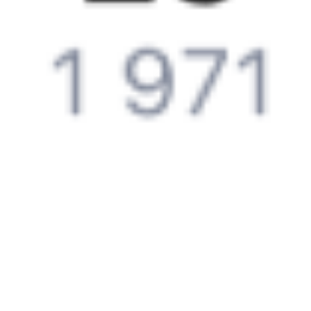
Как получить отчетные документы для бухгалтерии?
Что делать, если оплата не проходит?
Билеты РЖД
Вы можете заказать электронный жд билет и
железнодорожный билет на бланке РЖД.
Если вас интересует цена билета на поезд от
Вологды
до
Сыктывкара
, то укажите дату поездки. При этом вы увидите
стоимость билетов во всех доступных вагонах (плацкарт, купе
и др.) и сможете купить жд билеты
Вологда
–
Сыктывкар
онлайн.
Инструкция по приобретению билетов
Способы оплаты
Правила работы сервиса
Путешественникам
Справочная