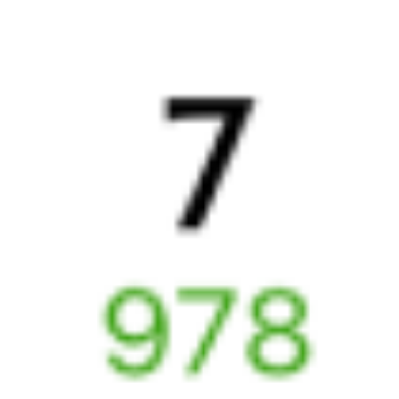
из Вологды
20 ч 23 м в пути
Выбрать дату
115Я + 098Я
5 817 ₽
поездки
от
016М
098Я
19:37
15:40
1 пересадка
Вологда
,
Вологда-1
Сыктывкар
2 ч 7 м
из Вологды
20 ч 3 м в пути
Выбрать дату
016М + 098Я
5 635 ₽
поездки
от
210Я
053Я
21:06
18:02
1 пересадка
Вологда
,
Вологда-1
Сыктывкар
5 ч 46 м
из Вологды
20 ч 56 м в пути