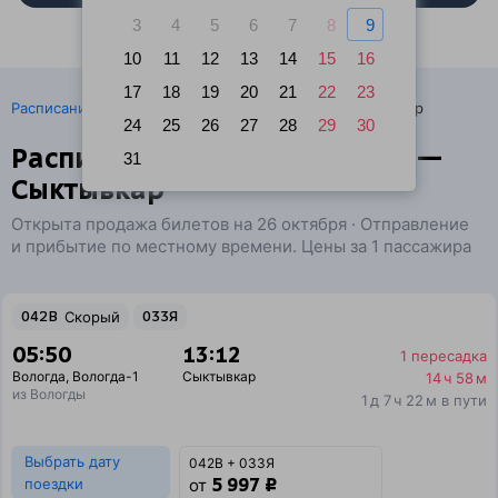
3
4
5
6
7
8
9
10
11
12
13
14
15
16
17
18
19
20
21
22
23
·
Расписание поездов
Ж/д билеты Вологда → Сыктывкар
24
25
26
27
28
29
30
Расписание поездов Вологда —
31
Сыктывкар
Открыта продажа билетов на 26 октября · Отправление
и прибытие по местному времени. Цены за 1 пассажира
042В
Скорый
033Я
05:50
13:12
1 пересадка
Вологда
,
Вологда-1
Сыктывкар
14 ч 58 м
из Вологды
1 д 7 ч 22 м в пути
Выбрать дату
042В + 033Я
5 997 ₽
поездки
от