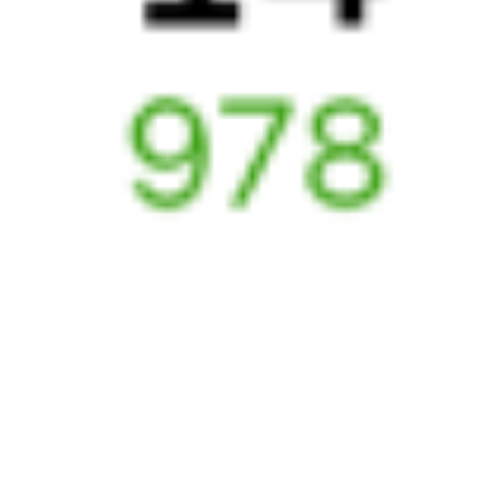
6 035 ₽
поездки
от
376Я
053Я
22:21
18:02
1 пересадка
Вологда
,
Вологда-1
Сыктывкар
1 ч 58 м
из Вологды
19 ч 41 м в пути
Выбрать дату
376Я + 053Я
4 722 ₽
поездки
от
Найдём билет на поезд за вас
Даже если сейчас нет мест
Искать билеты
Узнайте расписание движения пассажирских поездов РЖД