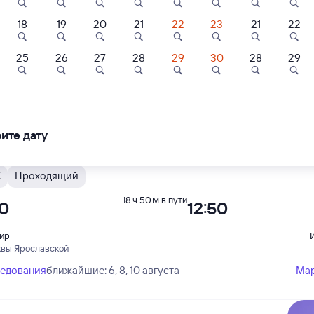
18
19
20
21
22
23
21
22
Проходящий
17 ч 46 м в пути
56
19:42
5
8,1
25
26
27
28
29
30
28
29
ль
Отель
Отель
ир
кт-Петербурга Ладож.
ивал
Дерябинъ
OpenApart
ледования
ближайшие: 7, 9, 11 августа
Ма
ите дату
000 ⁠₽
2 ⁠720 ⁠₽
2 ⁠800 ⁠₽
Х
Проходящий
18 ч 50 м в пути
00
12:50
ир
квы Ярославской
ледования
ближайшие: 6, 8, 10 августа
Ма