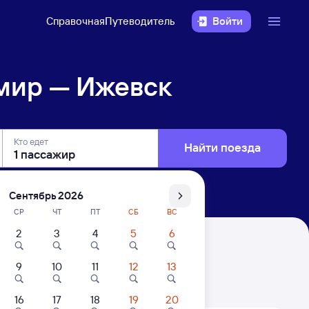
Справочная
Путеводитель
Войти
мир — Ижевск
Кто едет
Найти поезда
Сентябрь 2026
СР
ЧТ
ПТ
СБ
ВС
2
3
4
5
6
9
10
11
12
13
. Цены за 1 пассажира
16
17
18
19
20