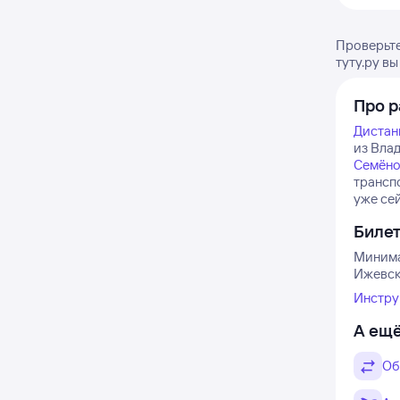
Проверьте
туту.ру в
Про 
Дистан
из Вла
Семён
трансп
уже се
Биле
Минима
Ижевск 
Инстру
А ещё
Об