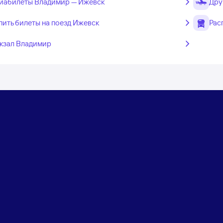
иабилеты Владимир — Ижевск
Дру
пить билеты на поезд Ижевск
Рас
кзал Владимир