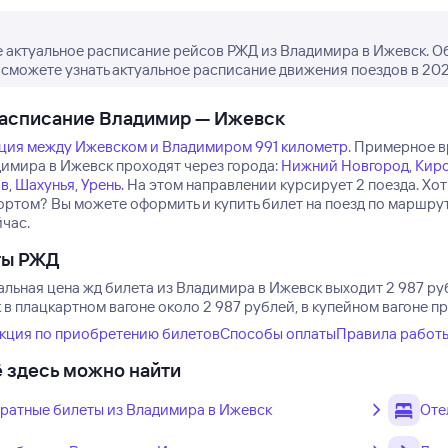
 актуальное расписание рейсов РЖД из Владимира в Ижевск. Об
ы сможете узнать актуальное расписание движения поездов в 202
расписание Владимир — Ижевск
ция между Ижевском и Владимиром 991 километр
.
Примерное вр
димира в Ижевск проходят через города:
Нижний Новгород
,
Кир
ов
,
Шахунья
,
Урень
.
На этом направлении курсирует 2 поезда.
Хот
ортом? Вы можете оформить и купить билет на поезд по маршрут
йчас.
ты РЖД
льная цена жд билета из Владимира в Ижевск выходит 2 987 ру
в плацкартном вагоне около 2 987 рублей, в купейном вагоне п
кция по приобретению билетов
Способы оплаты
Правила работ
 здесь можно найти
ратные билеты из Владимира в Ижевск
Оте