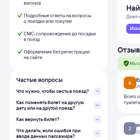
вагонов
Най
Подробные ответы на вопросы
Даже 
о поездке или покупке
Иск
СМС-сопровождение до посадки
в поезд
Отзыв
Оформление без регистрации
на сайте
Мы о
Частые вопросы
Е
6
2
Что нужно, чтобы сесть в поезд?
Всего о
Как поменять билет на другую
туалет
дату или на другой поезд?
Как вернуть билет?
Н
2
Что делать, если ошибся при
2
вводе данных пассажира?