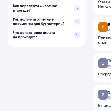
Очень г
Как перевезти животное
Нет сло
в поезде?
Как получить отчетные
документы для бухгалтерии?
В
6
2
Что делать, если оплата
не проходит?
При пос
отключи
Т
2
1
Посредс
З
2
1
Вагон с