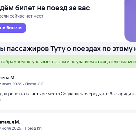
дём билет на поезд за вас
если сейчас нет мест
ать билеты
ы пассажиров Туту о поездах по этому
тображаем актуальные отзывы и не удаляем отрицательные мн
лена М.
9 июля 2026 • Поезд 131Г
дна розетка на четыре места.Создалась очередь,что бы зарядит
ы
аталья М.
3 июля 2026 • Поезд 131Г