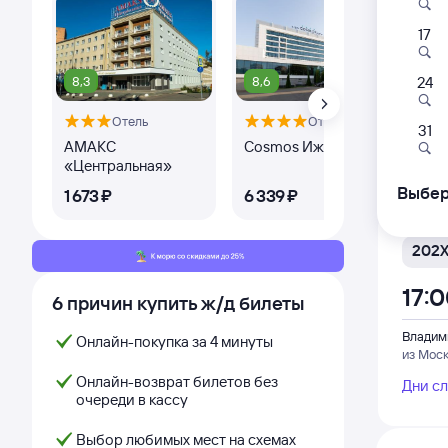
17
131Г
00:
8,3
8,6
8,
24
Отель
Отель
Оте
Владим
31
из Сан
АМАКС
Cosmos Ижевск
Пр
«Центральная»
Дни с
Выбер
1 ⁠673 ⁠₽
6 ⁠339 ⁠₽
4 ⁠
202
17:
6 причин купить ж/д билеты
Владим
Онлайн-покупка за 4 минуты
из Мос
Онлайн-возврат билетов без
Дни с
очереди в кассу
Выбор любимых мест на схемах