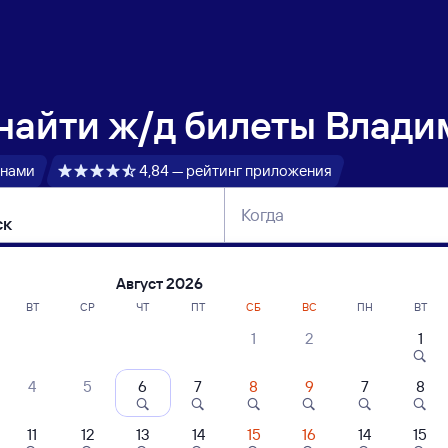
 найти
ж/д билеты Влади
 нами
4,84 — рейтинг приложения
Когда
тербург
Москва
Сегодня
Завтра
Август 2026
ВТ
СР
ЧТ
ПТ
СБ
ВС
ПН
ВТ
1
2
1
сание поездов Владимир — Ижевск
4
5
6
7
8
9
7
8
ние поездов Ижевск — Владимир
дажа билетов на 3 ноября. Отправление и прибытие по местному времени
11
12
13
14
15
16
14
15
 быстрый