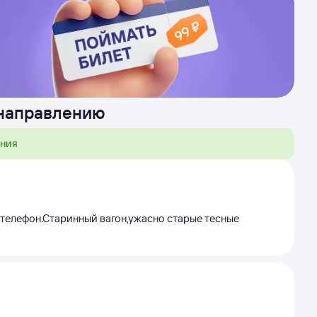
 направлению
ения
ь телефон.Старинный вагон,ужасно старые тесные