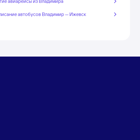
гие авиарейсы из Владимира
писание автобусов Владимир — Ижевск