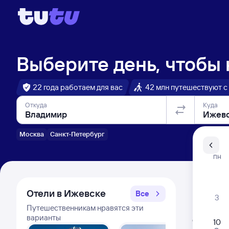
Выберите день, чтобы
22 года работаем для вас
42 млн путешествуют с
Откуда
Куда
Москва
Санкт-Петербург
Санкт-Пе
ПН
Распи
Отели в Ижевске
Все
3
Путешественникам нравятся эти
Расписа
варианты
Открыта про
10
Самый