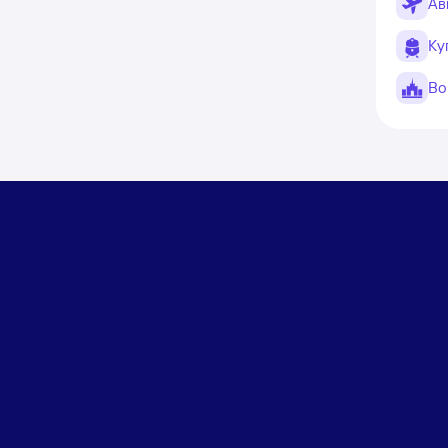
Ав
Ку
Во