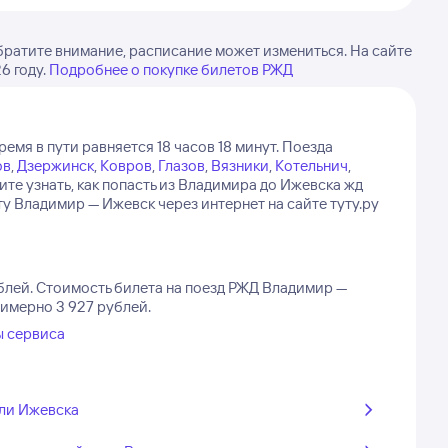
ратите внимание, расписание может измениться. На сайте
6 году.
Подробнее о покупке билетов РЖД
емя в пути равняется 18 часов 18 минут.
Поезда
ов
,
Дзержинск
,
Ковров
,
Глазов
,
Вязники
,
Котельнич
,
ите узнать, как попасть из Владимира до Ижевска жд
у Владимир — Ижевск через интернет на сайте туту.ру
блей.
Стоимость билета на поезд РЖД Владимир —
римерно 3 927 рублей.
ы сервиса
ли Ижевска