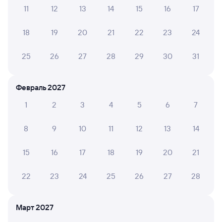
11
12
13
14
15
16
17
Узнайте маршрут пассажирских поездов РЖД из Верховья
18
19
20
21
22
23
24
в Осиповичи-1. Имейте в виду, возможны изменения
в расписании. На сайте tutu.ru вы видите актуальное
25
26
27
28
29
30
31
расписание движения поездов в 2026 году.
Подробнее
о покупке билетов РЖД
Февраль 2027
Про расписание Верховье — Осиповичи-1
1
2
3
4
5
6
7
Между городами ходит 0 поездов.
Билеты РЖД
8
9
10
11
12
13
14
Инструкция по приобретению билетов
15
16
17
18
19
20
21
Способы оплаты
Правила работы сервиса
А ещё здесь можно найти
22
23
24
25
26
27
28
Обратные билеты из Верховья в Осиповичи-1
Март 2027
Отели