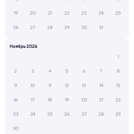
19
20
21
22
23
24
25
9,7
Гостевой дом
Коттеджи, дома
Коттед
26
27
28
29
30
31
Гостевой дом DOM8
Частный дом в
Усадь
уютном уголке
лес
природы
Ноябрь 2026
3 ⁠581 ⁠₽
6 ⁠621 ⁠₽
8 ⁠000
1
2
3
4
5
6
7
8
6 причин купить ж/д билеты
9
10
11
12
13
14
15
Онлайн-покупка за 4 минуты
16
17
18
19
20
21
22
Онлайн-возврат билетов без очереди в кассу
Выбор любимых мест на схемах вагонов
23
24
25
26
27
28
29
Подробные ответы на вопросы о поездке или
30
покупке