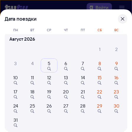
Войти
Дата поездки
Выберите день, чтобы найти
ж/д
ПН
ВТ
СР
ЧТ
ПТ
СБ
ВС
билеты Верховье — Осиповичи-1
Август 2026
22 года работаем для вас
42 млн путешествуют с на
1
2
Откуда
3
4
5
6
7
8
9
Куда
10
11
12
13
14
15
16
Когда
17
18
19
20
21
22
23
Кто едет
24
25
26
27
28
29
30
Найти поезда
31