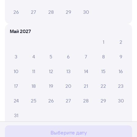
26
27
28
29
30
Май 2027
1
2
3
4
5
6
7
8
9
10
11
12
13
14
15
16
17
18
19
20
21
22
23
24
25
26
27
28
29
30
Мы используем cookies для более удобной работы
с сайтом.
Подробнее
31
Соглашаюсь
Выберите дату
Июнь 2027