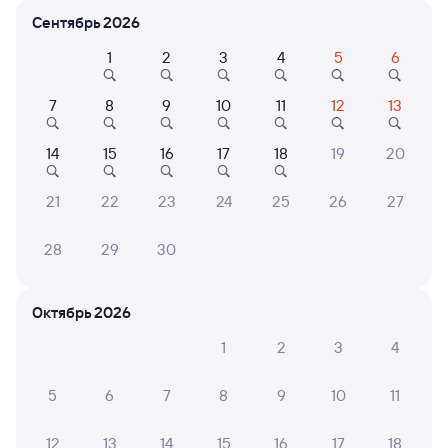
Сентябрь 2026
Расписание поездов Верховье — Осиповичи-1
1
2
3
4
5
6
7
8
9
10
11
12
13
14
15
16
17
18
19
20
21
22
23
24
25
26
27
Нет рейсов по этому маршруту
28
29
30
Измените место отправления или прибытия, либо
посмотрите другой транспорт
Октябрь 2026
1
2
3
4
Отели в Осиповичах
Все
Путешественникам нравятся эти варианты
5
6
7
8
9
10
11
12
13
14
15
16
17
18