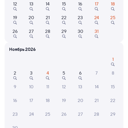
12
13
14
15
16
17
18
19
20
21
22
23
24
25
Найдём билет на поезд за вас
Даже если сейчас нет мест
26
27
28
29
30
31
Искать билеты
Ноябрь 2026
Отели в Санкт-Петербурге
Все
1
Путешественникам нравятся эти варианты
2
3
4
5
6
7
8
9
10
11
12
13
14
15
8,3
8,5
9,2
16
17
18
19
20
21
22
Отель
Отель
Отель
Вало Нетворк
Отель Санкт-
УНО а
23
24
25
26
27
28
29
Петербург
4 ⁠165 ⁠₽
17 ⁠850 ⁠₽
5 ⁠525
30