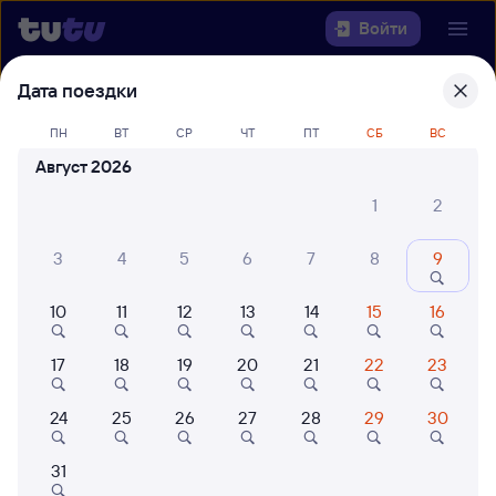
Войти
Дата поездки
Выберите день, чтобы найти
ж/д
билеты Верхний Баскунчак —
ПН
ВТ
СР
ЧТ
ПТ
СБ
ВС
Санкт-Петербург-Главн.
Август 2026
1
2
Откуда
3
4
5
6
7
8
9
Куда
10
11
12
13
14
15
16
Когда
17
18
19
20
21
22
23
Кто едет
24
25
26
27
28
29
30
Найти поезда
31