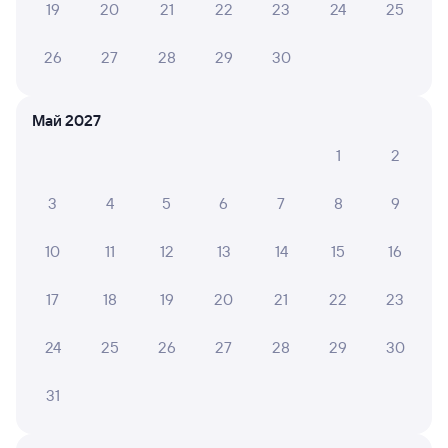
19
20
21
22
23
24
25
Выбор любимых мест на схемах вагонов
26
27
28
29
30
Подробные ответы на вопросы о поездке или
покупке
СМС-сопровождение до посадки в поезд
Май 2027
1
2
Оформление без регистрации на сайте
3
4
5
6
7
8
9
Частые вопросы
10
11
12
13
14
15
16
Что нужно, чтобы сесть в поезд?
17
18
19
20
21
22
23
Как поменять билет на другую дату или
на другой поезд?
24
25
26
27
28
29
30
Как вернуть билет?
Что делать, если ошибся при вводе данных
31
пассажира?
Как перевезти животное в поезде?