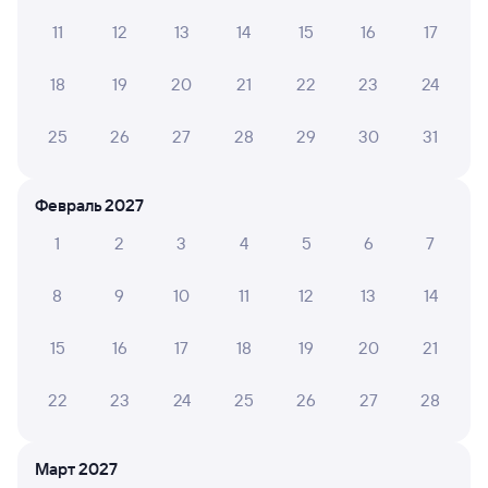
Всё хорошо, прибыли во время.
11
12
13
14
15
16
17
СВЕТЛАНА М.
18
19
20
21
22
23
24
8
13 июля 2026 • Поезд 147Ж
25
26
27
28
29
30
31
Вся поездка была лёгкой, персонал в нашем 25 вагоне
очень внимательный и доброжелательный. Кондеры
работали, мы до, бумага, освежители воздуха в
наличии
Февраль 2027
1
2
3
4
5
6
7
8
9
10
11
12
13
14
6 причин купить ж/д билеты
Онлайн-покупка за 4 минуты
15
16
17
18
19
20
21
Онлайн-возврат билетов без очереди в кассу
22
23
24
25
26
27
28
Выбор любимых мест на схемах вагонов
Март 2027
Подробные ответы на вопросы о поездке или