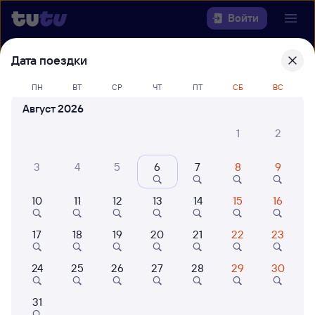
Войти
Дата поездки
Выберите день, чтобы найти
ж/д
билеты Верхнекондинская — Серов
ПН
ВТ
СР
ЧТ
ПТ
СБ
ВС
Август 2026
22 года работаем для вас
42 млн путешествуют с на
Откуда
1
2
Куда
3
4
5
6
7
8
9
10
11
12
13
14
15
16
Когда
17
18
19
20
21
22
23
Кто едет
24
25
26
27
28
29
30
Найти поезда
31