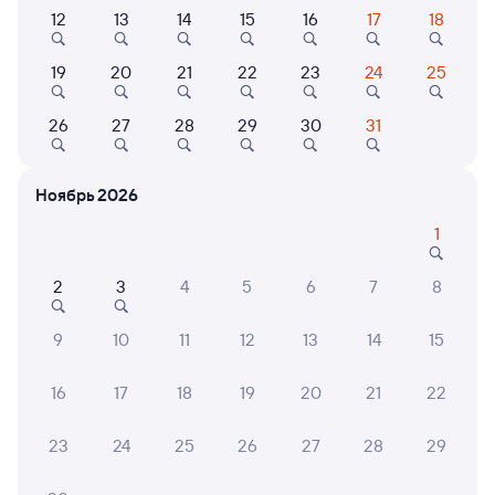
Выберите дату
12
13
14
15
16
17
18
Самый быстрый
19
20
21
22
23
24
25
522Е
Проходящий
7,3
26
27
28
29
30
31
6 ч в пути
18:32
00:32
Верхнекондинская
Серов
Ноябрь 2026
Советский
в Новороссийск
из Приобья
1
Дни следования
ближайшие: 7, 9, 11 августа
Маршрут
2
3
4
5
6
7
8
Плацкарт
Купе
СВ
от
1 ⁠991 ⁠₽
от
2 ⁠436 ⁠₽
от
6 ⁠890 ⁠₽
9
10
11
12
13
14
15
Выберите дату
16
17
18
19
20
21
22
Самый быстрый
23
24
25
26
27
28
29
128Е
Проходящий
6,8