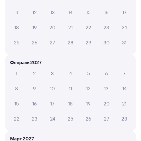
Путешественникам нравятся эти варианты
11
12
13
14
15
16
17
18
19
20
21
22
23
24
3,0
25
26
27
28
29
30
31
Отель
Квартира
Кварт
МатЕл
2-х комнатная
3-х к
Февраль 2027
квартира на улице:
кварт
Серов, ул. Ленина,
Серов
1
2
3
4
5
6
7
146
32
2 ⁠081 ⁠₽
2 ⁠860 ⁠₽
3 ⁠640
8
9
10
11
12
13
14
Отзывы пассажиров Туту о поездах
15
16
17
18
19
20
21
по этому направлению
22
23
24
25
26
27
28
Мы отображаем актуальные отзывы и не удаляем
отрицательные мнения
Март 2027