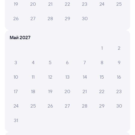
выслушивать недовольство.
19
20
21
22
23
24
25
26
27
28
29
30
АНДРЕЙ Л.
10
27 июля 2026 • Поезд 128Е
Май 2027
Поездка комфортная и приятная. Пятерка!!!
1
2
3
4
5
6
7
8
9
Ольга М.
10
26 июля 2026 • Поезд 522Е
10
11
12
13
14
15
16
Ехали в 16 вагоне, где была проводник милая девушка
Ульяна. Очень благодарны ей за приятную атмосферу
в вагоне.
17
18
19
20
21
22
23
24
25
26
27
28
29
30
6 причин купить ж/д билеты
31
Онлайн-покупка за 4 минуты