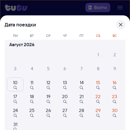
Войти
Дата поездки
Выберите день, чтобы найти
ж/д
билеты Вельск — Воркута
ПН
ВТ
СР
ЧТ
ПТ
СБ
ВС
Август 2026
Откуда
1
2
Куда
3
4
5
6
7
8
9
Когда
10
11
12
13
14
15
16
Кто едет
17
18
19
20
21
22
23
Найти поезда
24
25
26
27
28
29
30
31