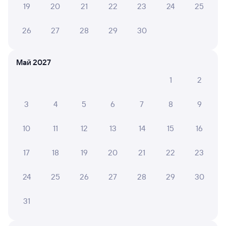
30 июля 2026 • Поезд 042В
19
20
21
22
23
24
25
Не было горячей воды
26
27
28
29
30
Ольга С.
10
Май 2027
29 июля 2026 • Поезд 376Я
1
2
Отличная поездка, персонал очень приветливый.
3
4
5
6
7
8
9
6 причин купить ж/д билеты
10
11
12
13
14
15
16
Онлайн-покупка за 4 минуты
17
18
19
20
21
22
23
Онлайн-возврат билетов без очереди в кассу
24
25
26
27
28
29
30
Выбор любимых мест на схемах вагонов
31
Подробные ответы на вопросы о поездке или
покупке