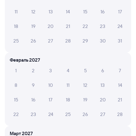
8,3
11
12
13
14
15
16
17
Отель
Квартира
Кварт
18
19
20
21
22
23
24
Отель Север
Светлая квартира в
Ленин
центре Воркуты для
Апар
25
26
27
28
29
30
31
двоих
2 ⁠153 ⁠₽
2 ⁠520 ⁠₽
1 ⁠926 
Февраль 2027
Отзывы пассажиров Туту о поездах
1
2
3
4
5
6
7
по этому направлению
8
9
10
11
12
13
14
Мы отображаем актуальные отзывы и не удаляем
отрицательные мнения
15
16
17
18
19
20
21
MARINA P.
4
22
23
24
25
26
27
28
06 августа 2026 • Поезд 042В
Ужасные впечатления о поезде и отличные о
проводнике 7 вагона
Март 2027