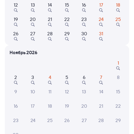
042В
Проходящий
8,9
12
13
14
15
16
17
18
1 д 3 ч 11 м в пути
11:14
14:25
19
20
21
22
23
24
25
Вельск
Воркута
26
27
28
29
30
31
из Москвы Ярославской
Дни следования
ближайшие: 11, 13, 16 августа
Маршрут
Ноябрь 2026
Плацкарт
Купе
1
от
6 ⁠403 ⁠₽
от
10 ⁠327 ⁠₽
Выберите дату
2
3
4
5
6
7
8
9
10
11
12
13
14
15
295Э
Проходящий
7,2
16
17
18
19
20
21
22
1 д 3 ч 30 м в пути
16:00
19:30
23
24
25
26
27
28
29
Вельск
Воркута
из Анапы