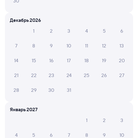
30
Дни следования
Маршрут
ближайшие: 11 августа, 2, 4 сентября
Декабрь 2026
Плацкарт
1
2
3
4
5
6
от
5 ⁠436 ⁠₽
Выберите дату
7
8
9
10
11
12
13
14
15
16
17
18
19
20
Найдём билет на поезд за вас
Даже если сейчас нет мест
21
22
23
24
25
26
27
Искать билеты
28
29
30
31
Отели в Воркуте
Все
Январь 2027
Путешественникам нравятся эти варианты
1
2
3
4
5
6
7
8
9
10