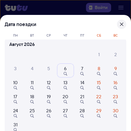
Войти
Дата поездки
Выберите день, чтобы найти
ж/д
билеты Уссурийск — Тихоокеанская
ПН
ВТ
СР
ЧТ
ПТ
СБ
ВС
Август 2026
22 года работаем для вас
42 млн путешествуют с на
1
2
Откуда
3
4
5
6
7
8
9
Куда
10
11
12
13
14
15
16
Когда
17
18
19
20
21
22
23
Кто едет
24
25
26
27
28
29
30
Найти поезда
31