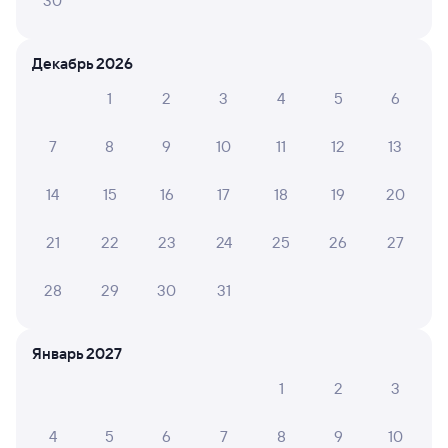
30
Отели в Находке
Декабрь 2026
Все
Путешественникам нравятся эти варианты
1
2
3
4
5
6
7
8
9
10
11
12
13
14
15
16
17
18
19
20
8,3
9,4
8,6
Отель
Отель
21
22
23
24
25
26
27
Гостиничный
Отель Графская
Отель
Комплекс Меркурий
Усадьба
28
29
30
31
4 ⁠237 ⁠₽
4 ⁠116 ⁠₽
10 ⁠18
Январь 2027
Отзывы пассажиров Туту о поездах
1
2
3
по этому направлению
4
5
6
7
8
9
10