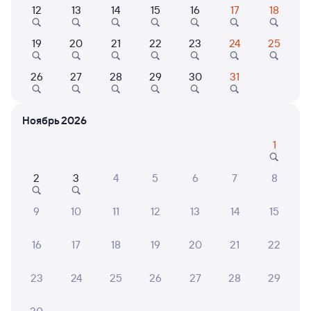
12
13
14
15
16
17
18
19
20
21
22
23
24
25
394Э
5 ч 20 м в пути
05:00
10:20
26
27
28
29
30
31
Уссурийск
Тихоокеанская
Находка
Ноябрь 2026
Дни следования
ближайшие: 6, 7, 8 августа
Маршрут
1
Плацкарт
Купе
2
3
4
5
6
7
8
от
1 ⁠851 ⁠₽
от
2 ⁠178 ⁠₽
9
10
11
12
13
14
15
Выберите дату
16
17
18
19
20
21
22
Найдём билет на поезд за вас
Даже если сейчас нет мест
23
24
25
26
27
28
29
Искать билеты