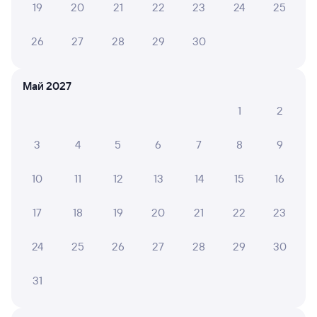
19
20
21
22
23
24
25
6 причин купить ж/д билеты
26
27
28
29
30
Онлайн-покупка за 4 минуты
Онлайн-возврат билетов без очереди в кассу
Май 2027
1
2
Выбор любимых мест на схемах вагонов
Подробные ответы на вопросы о поездке или
3
4
5
6
7
8
9
покупке
10
11
12
13
14
15
16
СМС-сопровождение до посадки в поезд
Оформление без регистрации на сайте
17
18
19
20
21
22
23
24
25
26
27
28
29
30
Частые вопросы
31
Что нужно, чтобы сесть в поезд?
Как поменять билет на другую дату или