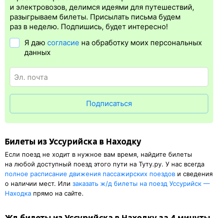
Электронная регистрация
производится
сразу
после оплаты
и электровозов, делимся идеями для путешествий,
билета.
Электронная регистрация
— это опция, которая
разыгрываем билеты. Присылать письма будем
упрощает жизнь пассажиру. Её преимущество в том, что
раз в неделю. Подпишись, будет интересно!
не обязательно быть на вокзале и получать ж/д билет на
Я даю
согласие
на обработку моих персональных
бланке.
Электронная регистрация
доступна почти для всех
данных
заказов,
исключение составляют поезда
железных дорог СНГ.
Для посадки в поезд понадобится оригинал паспорта, указанный
в электронном ж/д билете. А в случае отсутствия электронной
регистрации еще и распечатка посадочного купона.
Подписаться
Билеты из Уссурийска в Находку
Если поезд не ходит в нужное вам время, найдите билеты
на любой доступный поезд этого пути на Туту.ру. У нас всегда
полное расписание движения пассажирских поездов
и сведения
о наличии мест. Или
заказать
ж/д
билеты на поезд Уссурийск —
Находка
прямо на сайте.