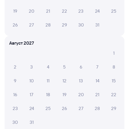
СМС-сопровождение до посадки в поезд
19
20
21
22
23
24
25
Оформление без регистрации на сайте
26
27
28
29
30
31
Частые вопросы
Август 2027
Что нужно, чтобы сесть в поезд?
1
Как поменять билет на другую дату или
на другой поезд?
2
3
4
5
6
7
8
Как вернуть билет?
9
10
11
12
13
14
15
Что делать, если ошибся при вводе данных
пассажира?
16
17
18
19
20
21
22
Как перевезти животное в поезде?
Как получить отчетные документы для
23
24
25
26
27
28
29
бухгалтерии?
30
31
Что делать, если оплата не проходит?