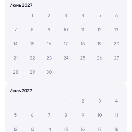
Июнь 2027
1
2
3
4
5
6
Елена В.
10
05 июля 2026 • Поезд 305Я
7
8
9
10
11
12
13
Поезд понравился, чисто, приятно ехать. Советую
пользоваться
14
15
16
17
18
19
20
21
22
23
24
25
26
27
6 причин купить ж/д билеты
28
29
30
Онлайн-покупка за 4 минуты
Июль 2027
Онлайн-возврат билетов без очереди в кассу
1
2
3
4
Выбор любимых мест на схемах вагонов
5
6
7
8
9
10
11
Подробные ответы на вопросы о поездке или
покупке
12
13
14
15
16
17
18