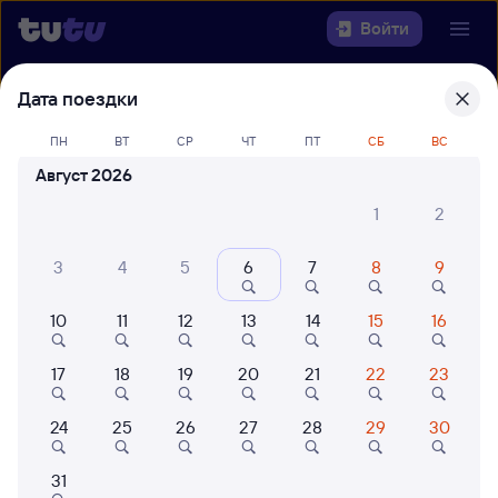
Войти
Дата поездки
Выберите день, чтобы найти
ж/д
билеты Усинск — Печора
ПН
ВТ
СР
ЧТ
ПТ
СБ
ВС
Август 2026
22 года работаем для вас
42 млн путешествуют с на
Откуда
1
2
Куда
3
4
5
6
7
8
9
10
11
12
13
14
15
16
Когда
17
18
19
20
21
22
23
Кто едет
24
25
26
27
28
29
30
Найти поезда
31