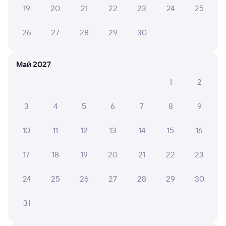
19
20
21
22
23
24
25
OLGA E.
10
26
27
28
29
30
18 июля 2026 • Поезд 053Я
Все отлично, но надо придумать что то для подъема
тяжелых чемоданов по этой входной лестнице( не
Май 2027
проводниками- женщинами)
1
2
3
4
5
6
7
8
9
Евгений с.
10
13 июля 2026 • Поезд 305Я
10
11
12
13
14
15
16
Мне вообще не нравится общий вагон особино
сидячий форточку нельзя открыть душно туалет
старый
17
18
19
20
21
22
23
24
25
26
27
28
29
30
Евгений С.
6
13 июля 2026 • Поезд 305Я
31
Очень душно, нет кондиционера и очень неудобное
расписание.