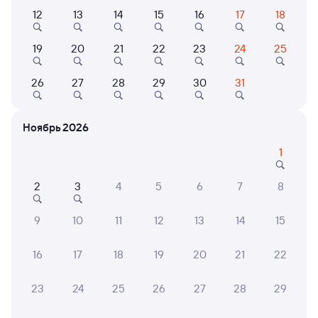
12
13
14
15
16
17
18
411Я
19
20
21
22
23
24
25
3 ч 15 м в пути
10:20
13:35
26
27
28
29
30
31
Усинск
Печора
Дни следования
ближайшие: 6, 8, 30 августа
Маршрут
Ноябрь 2026
1
Плацкарт
от
1 ⁠619 ⁠₽
2
3
4
5
6
7
8
Выберите дату
9
10
11
12
13
14
15
305Я
Проходящий
7,5
16
17
18
19
20
21
22
3 ч 4 м в пути
15:31
18:35
23
24
25
26
27
28
29
Усинск
Печора
в Сыктывкар