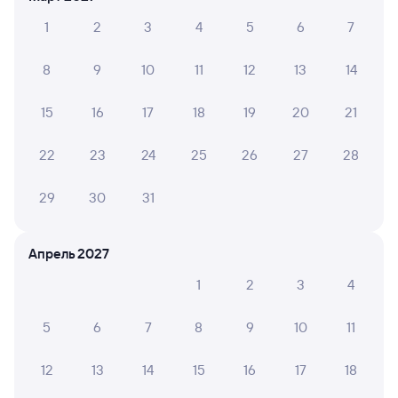
8,6
1
2
3
4
5
6
7
Отель
Отель
Кварт
Альфа
Центральная
2-ком
8
9
10
11
12
13
14
Квар
2 ⁠100 ⁠₽
2 ⁠319 ⁠₽
2 ⁠520
15
16
17
18
19
20
21
22
23
24
25
26
27
28
Отзывы пассажиров Туту о поездах
по этому направлению
29
30
31
Мы отображаем актуальные отзывы и не удаляем
отрицательные мнения
Апрель 2027
1
2
3
4
OLGA E.
8
22 июля 2026 • Поезд 053Я
5
6
7
8
9
10
11
Вагон номер 7 - старый, жесткие сидения, в туалете
трудно найти кнопку смыва. Зачем летом пускать
12
13
14
15
16
17
18
такие вагоны?