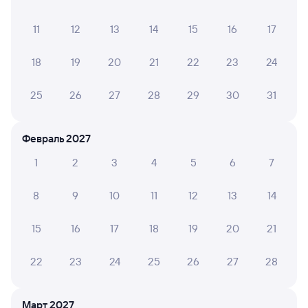
Дни следования
ближайшие: 6, 7, 8 августа
Маршрут
11
12
13
14
15
16
17
Сидячий
Плацкарт
Купе
от
677 ⁠₽
от
1 ⁠196 ⁠₽
от
2 ⁠109 ⁠₽
18
19
20
21
22
23
24
Выберите дату
25
26
27
28
29
30
31
Найдём билет на поезд за вас
Февраль 2027
Даже если сейчас нет мест
1
2
3
4
5
6
7
Искать билеты
8
9
10
11
12
13
14
Отели в Печоре
Все
15
16
17
18
19
20
21
Путешественникам нравятся эти варианты
22
23
24
25
26
27
28
Март 2027