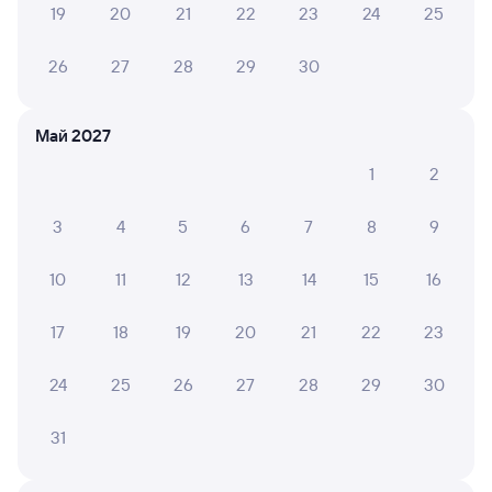
19
20
21
22
23
24
25
Александр Н.
26
27
28
29
30
10
29 июля 2026 • Поезд 302Б
Поездка была комфортной
Май 2027
1
2
МАРИНА С.
10
3
4
5
6
7
8
9
28 июля 2026 • Поезд 302Б
Вагон чистый,персонал приветливый, кондиционер
10
11
12
13
14
15
16
работал. Поездка была очень комфортная! Спасибо
большое!
17
18
19
20
21
22
23
24
25
26
27
28
29
30
6 причин купить ж/д билеты
31
Онлайн-покупка за 4 минуты