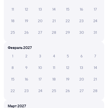
11
12
13
14
15
16
17
18
19
20
21
22
23
24
9,1
8,3
9,2
25
26
27
28
29
30
31
Отель
Отель
Мегаполис на
Гостиница Брянск
Бежи
набережной
Февраль 2027
6 ⁠690 ⁠₽
3 ⁠060 ⁠₽
5 ⁠100
1
2
3
4
5
6
7
Отзывы пассажиров Туту о поездах
8
9
10
11
12
13
14
по этому направлению
15
16
17
18
19
20
21
Мы отображаем актуальные отзывы и не удаляем
отрицательные мнения
22
23
24
25
26
27
28
ВИТАЛИЙ С.
6
Март 2027
02 августа 2026 • Поезд 086Щ