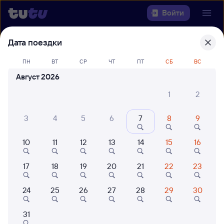
Войти
Дата поездки
Выберите день, чтобы найти
ж/д
билеты Унеча — Брянск
ПН
ВТ
СР
ЧТ
ПТ
СБ
ВС
Август 2026
22 года работаем для вас
42 млн путешествуют с на
1
2
Откуда
Куда
3
4
5
6
7
8
9
10
11
12
13
14
15
16
Когда
17
18
19
20
21
22
23
Кто едет
24
25
26
27
28
29
30
Найти поезда
31