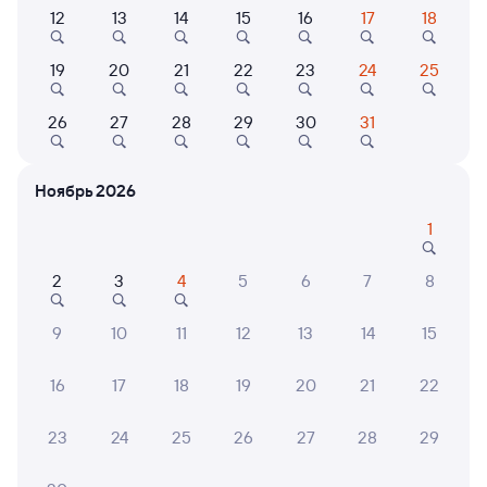
12
13
14
15
16
17
18
Самый быстрый
302Б
Проходящий
8,5
19
20
21
22
23
24
25
2 ч 8 м в пути
19:22
21:30
26
27
28
29
30
31
Унеча
Брянск-Льговский
из Минска-Пасс.
Брянск
Ноябрь 2026
в Адлер
1
Дни следования
ближайшие: 8, 10, 12 августа
Маршрут
2
3
4
5
6
7
8
Плацкарт
Купе
от
1 ⁠457 ⁠₽
от
2 ⁠493 ⁠₽
9
10
11
12
13
14
15
Выберите дату
16
17
18
19
20
21
22
086Щ
Проходящий
6,8
23
24
25
26
27
28
29
2 ч 39 м в пути
20:38
23:17