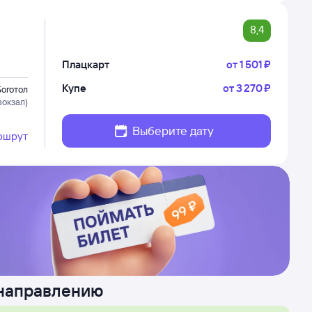
8,4
Плацкарт
от
1 ⁠501 ⁠₽
Купе
от
3 ⁠270 ⁠₽
Боготол
вокзал)
Выберите дату
ршрут
 направлению