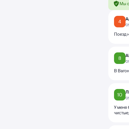
Мы о
А
4
0
Поезд н
А
8
0
В Вагон
Л
10
0
У меня
чистые