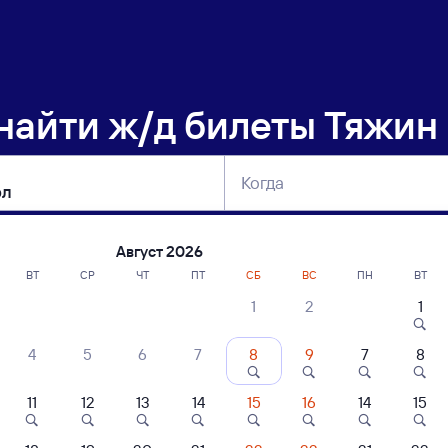
 найти
ж/д билеты Тяжин 
Когда
тербург
Москва
Сегодня
Завтра
Август 2026
ВТ
СР
ЧТ
ПТ
СБ
ВС
ПН
ВТ
1
2
1
сание поездов Тяжин — Боготол
4
5
6
7
8
9
7
8
ние поездов Боготол — Тяжин
дажа билетов на 5 ноября. Отправление и прибытие по местному времени
11
12
13
14
15
16
14
15
Тип вагона
юбой