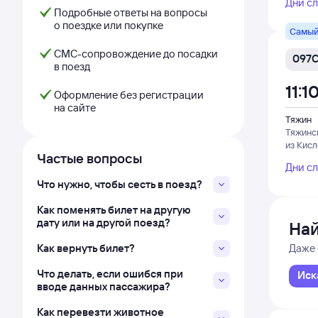
Дни с
Подробные ответы на вопросы
о поездке или покупке
Самый
СМС-сопровождение до посадки
097
в поезд
11:1
Оформление без регистрации
на сайте
Тяжин
Тяжинс
из Кис
Частые вопросы
Дни с
Что нужно, чтобы сесть в поезд?
Как поменять билет на другую
дату или на другой поезд?
Най
Как вернуть билет?
Даже 
Что делать, если ошибся при
Иск
вводе данных пассажира?
Как перевезти животное