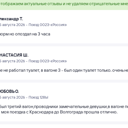
тображаем актуальные отзывы и не удаляем отрицательные мн
лександр Т.
5 августа 2026 • Поезд 002Э «Россия»
орм но опоздал на 3 часа
НАСТАСИЯ Ш.
5 августа 2026 • Поезд 002Э «Россия»
е не работал туалет, в вагоне 3 - был один туалет только. очень н
ЮБОВЬ О.
5 августа 2026 • Поезд 128Ы
 был третий вагон,проводники замечательные девушки,в вагоне п
, моя поездка с Краснодара до Волгограда прошла отлично.