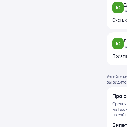
Е
10
0
Очень 
Л
10
0
Приятн
Узнайте м
вы видите
Про р
Средняя
из Тяж
на сайт
Биле