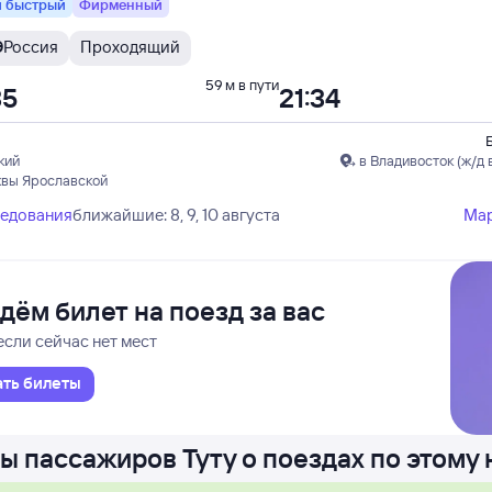
 быстрый
Фирменный
Э
Россия
Проходящий
59 м в пути
35
21:34
кий
в Владивосток (ж/д 
квы Ярославской
ледования
ближайшие: 8, 9, 10 августа
Ма
дём билет на поезд за вас
если сейчас нет мест
ать билеты
ы пассажиров Туту о поездах по этому