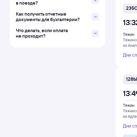
в поезде?
235
Как получить отчетные
документы для бухгалтерии?
13:3
Что делать, если оплата
Тяжин
не проходит?
Тяжинс
из Ана
Дни с
128
13:4
Тяжин
Тяжинс
из Адл
Дни с