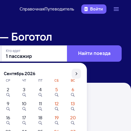
Справочная
Путеводитель
Войти
— Боготол
Кто едет
Найти поезда
Сентябрь 2026
СР
ЧТ
ПТ
СБ
ВС
2
3
4
5
6
9
10
11
12
13
. Цены за 1 пассажира
16
17
18
19
20