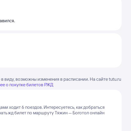
авился.
 виду, возможны изменения в расписании. На сайте tutu.ru
ее о покупке билетов РЖД
ами ходит 6 поездов.
Интересуетесь, как добраться
вать жд билет по маршруту Тяжин — Боготол онлайн