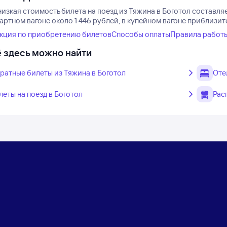
изкая стоимость билета на поезд из Тяжина в Боготол составляе
артном вагоне около 1 446 рублей, в купейном вагоне приблизите
кция по приобретению билетов
Способы оплаты
Правила работ
 здесь можно найти
ратные билеты из Тяжина в Боготол
Оте
леты на поезд в Боготол
Рас