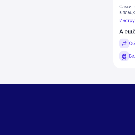
Самая н
в плацк
Инстру
А ещё
Об
Би