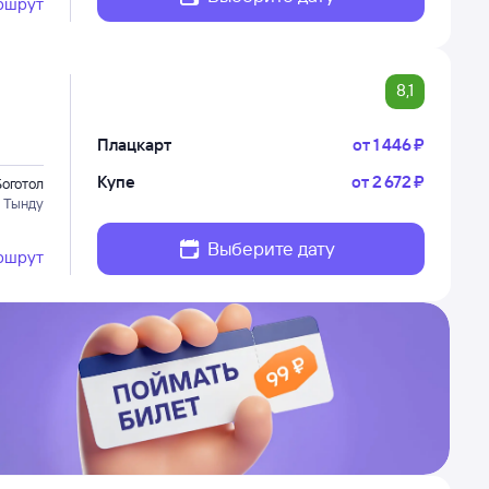
ршрут
8,1
Плацкарт
от
1 ⁠446 ⁠₽
Купе
от
2 ⁠672 ⁠₽
Боготол
 Тынду
Выберите дату
ршрут