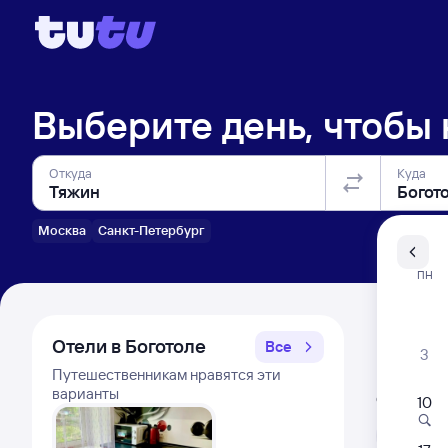
Выберите день, чтобы
Откуда
Куда
Москва
Санкт-Петербург
Санкт-Пе
ПН
Распи
Отели в Боготоле
Все
3
Путешественникам нравятся эти
Расписа
варианты
Открыта про
10
Л