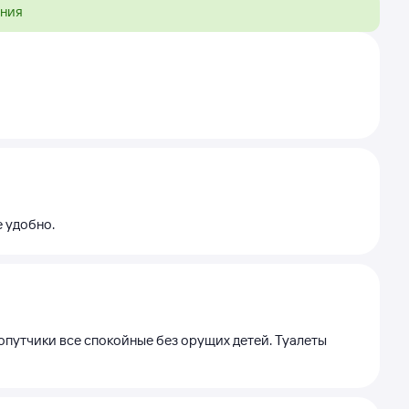
ения
е удобно.
опутчики все спокойные без орущих детей. Туалеты