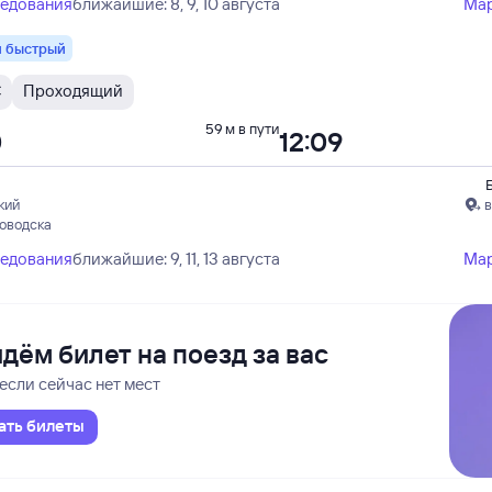
ледования
ближайшие: 8, 9, 10 августа
Ма
 быстрый
С
Проходящий
59 м в пути
0
12:09
кий
в
ловодска
ледования
ближайшие: 9, 11, 13 августа
Ма
дём билет на поезд за вас
если сейчас нет мест
ать билеты