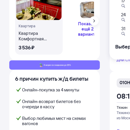
17
Фирм
24
070
Показать
Квартира
04:
31
ещё 2
Квартира
варианта
Комфортная
Тяжин
квартира возле
Тяжинс
Выбер
3 ⁠536 ⁠₽
Арбата
из Мос
Дни с
6 причин купить ж/д билеты
010
Онлайн-покупка за 4 минуты
08:
Онлайн-возврат билетов без
очереди в кассу
Тяжин
Тяжинс
Выбор любимых мест на схемах
из Мос
вагонов