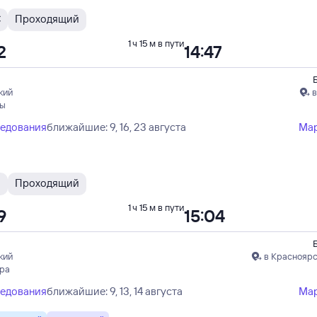
С
Проходящий
1 ч 15 м в пути
2
14:47
кий
в
пы
ледования
ближайшие: 9, 16, 23 августа
Ма
Ы
Проходящий
1 ч 15 м в пути
9
15:04
кий
в Красноярс
ера
ледования
ближайшие: 9, 13, 14 августа
Ма