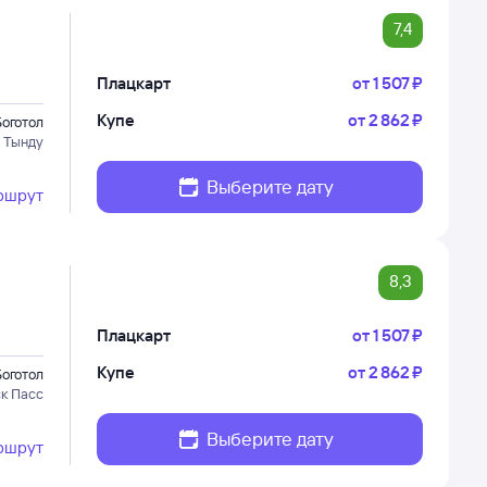
7,4
Плацкарт
от
1 ⁠507 ⁠₽
Купе
от
2 ⁠862 ⁠₽
Боготол
 Тынду
Выберите дату
ршрут
8,3
Плацкарт
от
1 ⁠507 ⁠₽
Купе
от
2 ⁠862 ⁠₽
Боготол
к Пасс
Выберите дату
ршрут