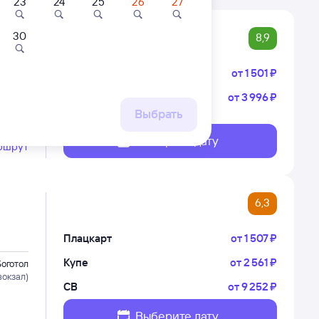
23
24
25
26
27
30
8,9
Плацкарт
от
1 ⁠501 ⁠₽
Купе
от
3 ⁠996 ⁠₽
Боготол
 Читу-2
Выбрать
Выберите дату
ршрут
6,3
Плацкарт
от
1 ⁠507 ⁠₽
Купе
от
2 ⁠561 ⁠₽
Боготол
вокзал)
СВ
от
9 ⁠252 ⁠₽
Выберите дату