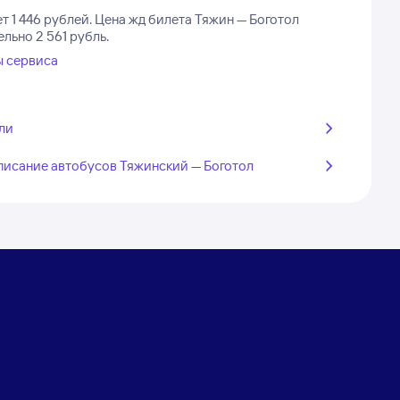
т 1 446 рублей.
Цена жд билета Тяжин — Боготол
льно 2 561 рубль.
ы сервиса
ли
писание автобусов Тяжинский — Боготол