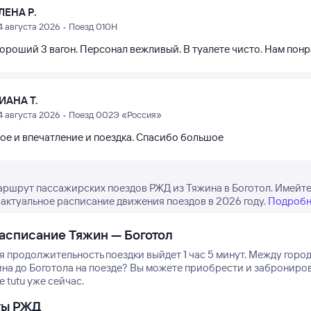
ЛЕНА Р.
4 августа 2026 • Поезд 010Н
хороший 3 вагон. Персонал вежливый. В туалете чисто. Нам понр
ИАНА Т.
4 августа 2026 • Поезд 002Э «Россия»
ое и впечатление и поездка. Спасибо большое
аршрут пассажирских поездов РЖД из Тяжина в Боготол. Имейте в
 актуальное расписание движения поездов в 2026 году.
Подробн
асписание Тяжин — Боготол
 продолжительность поездки выйдет 1 час 5 минут.
Между город
ина до Боготола на поезде? Вы можете приобрести и заброниро
е tutu уже сейчас.
ты РЖД