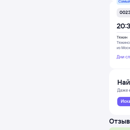
Самый
002
20:
Тяжин
Тяжинс
из Мос
Дни с
Най
Даже 
Иск
Отзыв