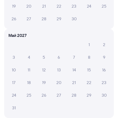
19
20
21
22
23
24
25
1 ⁠500 ⁠₽
14 ⁠000 ⁠₽
1 ⁠800
26
27
28
29
30
Отзывы пассажиров Туту о поездах
по этому направлению
Май 2027
1
2
Мы отображаем актуальные отзывы и не удаляем
отрицательные мнения
3
4
5
6
7
8
9
Наталья В.
6
10
11
12
13
14
15
16
03 августа 2026 • Поезд 226С
Когда зашли в подъезд на свои места, не было убрано
17
18
19
20
21
22
23
грязное бельё,после бывших пассажиров , сами
убрали отнесли. Кондиционер то ли не
работает,очень душно было ехать то ли очень и очень
24
25
26
27
28
29
30
слабо
31