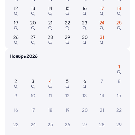
Самый быстрый
12
13
14
15
16
17
18
286С
Проходящий
7,4
19
20
21
22
23
24
25
1 д 5 ч 44 м в пути
01:59
07:43
26
27
28
29
30
31
Тверь
Мурманск
из Новороссийска
Ноябрь 2026
Дни следования
ближайшие: 9, 11, 13 августа
Маршрут
1
Плацкарт
Купе
от
5 ⁠007 ⁠₽
от
6 ⁠127 ⁠₽
2
3
4
5
6
7
8
Выберите дату
9
10
11
12
13
14
15
Фирменный
16
17
18
19
20
21
22
016А
Арктика
Проходящий
8,7
1 д 9 ч 20 м в пути
02:50
12:10
23
24
25
26
27
28
29