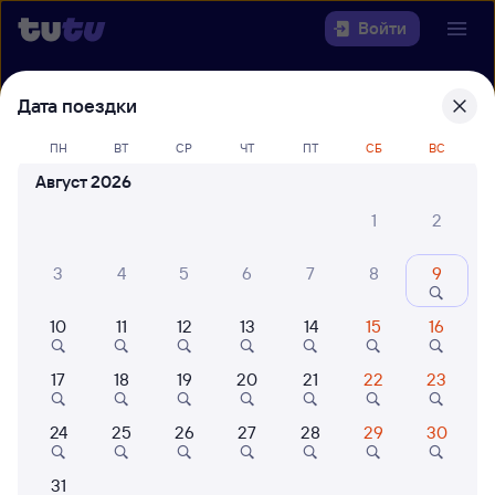
Войти
Выберите день, чтобы найти
ж/д
Дата поездки
билеты Тверь — Мурманск
ПН
ВТ
СР
ЧТ
ПТ
СБ
ВС
Откуда
Август 2026
1
2
Куда
3
4
5
6
7
8
9
Когда
10
11
12
13
14
15
16
Кто едет
17
18
19
20
21
22
23
Найти поезда
24
25
26
27
28
29
30
31