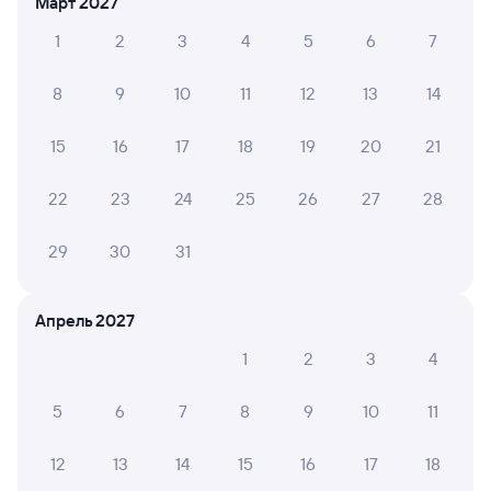
Март 2027
Выберите дату
1
2
3
4
5
6
7
8
9
10
11
12
13
14
Найдём билет на поезд за вас
Даже если сейчас нет мест
15
16
17
18
19
20
21
Искать билеты
22
23
24
25
26
27
28
29
30
31
Отели в Мурманске
Все
Путешественникам нравятся эти варианты
Апрель 2027
1
2
3
4
7,8
8,8
9,4
5
6
7
8
9
10
11
Отель
Отель
Хосте
12
13
14
15
16
17
18
Пилигрим
AZIMUT Сити Отель
Хосте