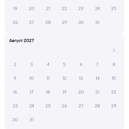
Билеты РЖД
19
20
21
22
23
24
25
Самая низкая стоимость билета на поезд из Тимаш-
26
27
28
29
30
31
Обхода в Аэропорт (Сочи) составляет 2 205 рублей.
Инструкция по приобретению билетов
Способы оплаты
Правила работы сервиса
Август 2027
А ещё здесь можно найти
1
Обратные билеты из Тимаш-Обхода
в Аэропорт (Сочи)
2
3
4
5
6
7
8
Отели Адлера
9
10
11
12
13
14
15
Железнодорожные билеты в Адлер
16
17
18
19
20
21
22
23
24
25
26
27
28
29
30
31