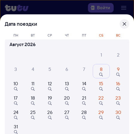
Войти
Дата поездки
Выберите день, чтобы найти
ж/д
билеты Тимаш-Обход — Аэропорт
ПН
ВТ
СР
ЧТ
ПТ
СБ
ВС
(Сочи)
Август 2026
1
2
Откуда
3
4
5
6
7
8
9
Куда
10
11
12
13
14
15
16
Когда
17
18
19
20
21
22
23
Кто едет
24
25
26
27
28
29
30
Найти поезда
31