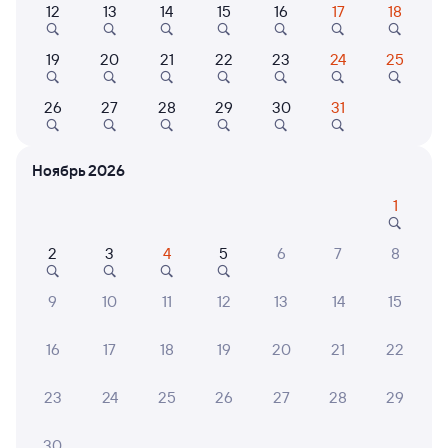
Выберите дату
12
13
14
15
16
17
18
19
20
21
22
23
24
25
Найдём билет на поезд за вас
Даже если сейчас нет мест
26
27
28
29
30
31
Искать билеты
Ноябрь 2026
1
Отели в Адлере
Все
Путешественникам нравятся эти варианты
2
3
4
5
6
7
8
9
10
11
12
13
14
15
8,6
8,5
16
17
18
19
20
21
22
Отель
Отель
Отель
23
24
25
26
27
28
29
Солнечный День
Rich Hotel
Госте
"Крис
30