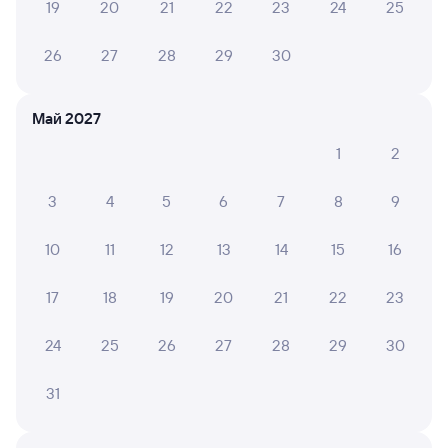
19
20
21
22
23
24
25
Подробные ответы на вопросы о поездке или
покупке
26
27
28
29
30
СМС-сопровождение до посадки в поезд
Оформление без регистрации на сайте
Май 2027
1
2
Частые вопросы
3
4
5
6
7
8
9
Что нужно, чтобы сесть в поезд?
10
11
12
13
14
15
16
Как поменять билет на другую дату или
на другой поезд?
17
18
19
20
21
22
23
Как вернуть билет?
24
25
26
27
28
29
30
Что делать, если ошибся при вводе данных
пассажира?
31
Как перевезти животное в поезде?
Как получить отчетные документы для